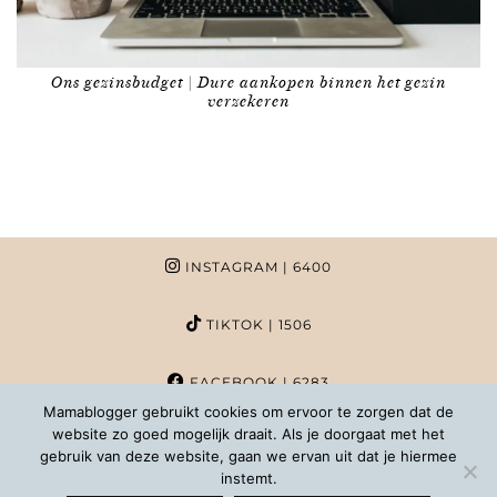
Ons gezinsbudget | Dure aankopen binnen het gezin
verzekeren
INSTAGRAM
| 6400
TIKTOK
| 1506
FACEBOOK
| 6283
Mamablogger gebruikt cookies om ervoor te zorgen dat de
website zo goed mogelijk draait. Als je doorgaat met het
PINTEREST
| 1020
gebruik van deze website, gaan we ervan uit dat je hiermee
instemt.
COPYRIGHT MAMABLOGGER | 2026 |