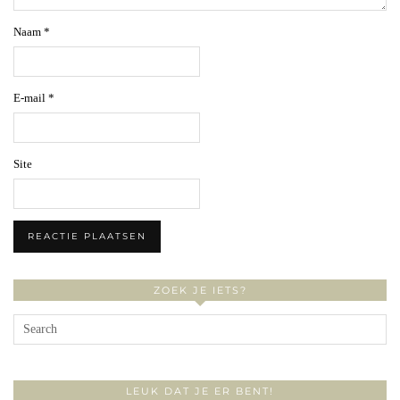
Naam
*
E-mail
*
Site
ZOEK JE IETS?
LEUK DAT JE ER BENT!