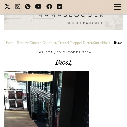
Home
+
Review|Cinema Gouda en Trippel Trappel DierenSinterklaas
+
Bios4
MARISCA
19 OKTOBER 2014
Bios4