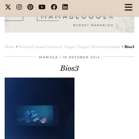
Home
+
Review|Cinema Gouda en Trippel Trappel DierenSinterklaas
+
Bios3
MARISCA
19 OKTOBER 2014
Bios3