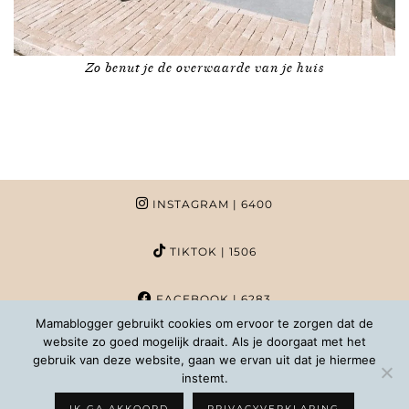
Zo benut je de overwaarde van je huis
INSTAGRAM
| 6400
TIKTOK
| 1506
FACEBOOK
| 6283
Mamablogger gebruikt cookies om ervoor te zorgen dat de
website zo goed mogelijk draait. Als je doorgaat met het
PINTEREST
| 1020
gebruik van deze website, gaan we ervan uit dat je hiermee
instemt.
COPYRIGHT MAMABLOGGER | 2026 |
INFO@MAMABLOGGER.NL
IK GA AKKOORD
PRIVACYVERKLARING