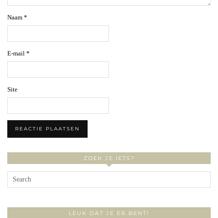
Naam
*
E-mail
*
Site
ZOEK JE IETS?
LEUK DAT JE ER BENT!