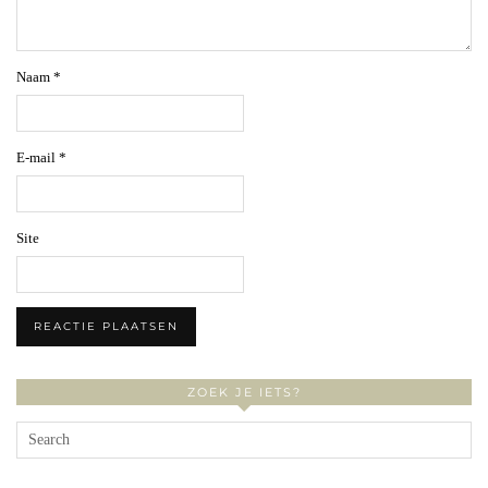
Naam
*
E-mail
*
Site
ZOEK JE IETS?