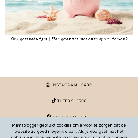
Ons gezinsbudget | Hoe gaat het met onze spaardoelen?
INSTAGRAM
| 6400
TIKTOK
| 1506
FACEBOOK
| 6283
Mamablogger gebruikt cookies om ervoor te zorgen dat de
website zo goed mogelijk draait. Als je doorgaat met het
PINTEREST
| 1020
gebruik van deze website, gaan we ervan uit dat je hiermee