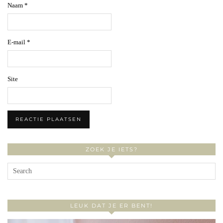
Naam
*
E-mail
*
Site
ZOEK JE IETS?
LEUK DAT JE ER BENT!