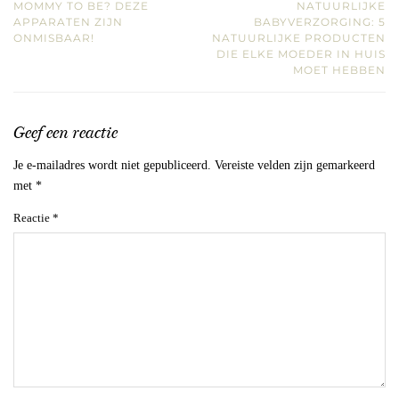
MOMMY TO BE? DEZE
NATUURLIJKE
APPARATEN ZIJN
BABYVERZORGING: 5
ONMISBAAR!
NATUURLIJKE PRODUCTEN
DIE ELKE MOEDER IN HUIS
MOET HEBBEN
Geef een reactie
Je e-mailadres wordt niet gepubliceerd.
Vereiste velden zijn gemarkeerd
met
*
Reactie
*