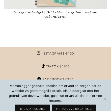
Ons gezinsbudget | Dit hebben we gedaan met ons
vakantiegeld
INSTAGRAM
| 6400
TIKTOK
| 1506
FACEBOOK
| 6283
Mamablogger gebruikt cookies om ervoor te zorgen dat de
website zo goed mogelijk draait. Als je doorgaat met het
PINTEREST
| 1020
gebruik van deze website, gaan we ervan uit dat je hiermee
instemt.
COPYRIGHT MAMABLOGGER | 2026 |
INFO@MAMABLOGGER.NL
IK GA AKKOORD
PRIVACYVERKLARING