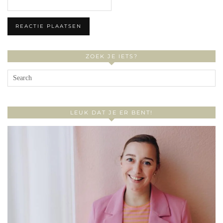
ZOEK JE IETS?
LEUK DAT JE ER BENT!