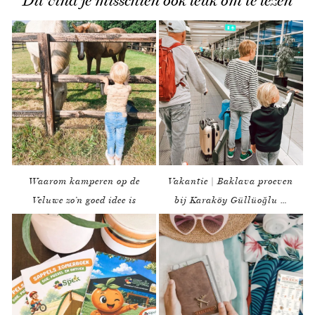
Dit vind je misschien ook leuk om te lezen
Waarom kamperen op de
Vakantie | Baklava proeven
Veluwe zo’n goed idee is
bij Karaköy Güllüoğlu …