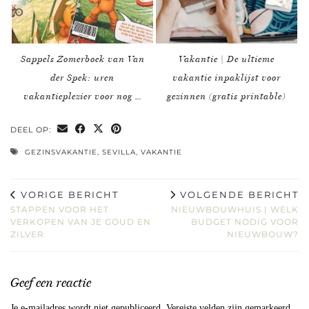
Sappels Zomerboek van Van
Vakantie | De ultieme
der Spek: uren
vakantie inpaklijst voor
vakantieplezier voor nog …
gezinnen (gratis printable)
DEEL OP:
GEZINSVAKANTIE
,
SEVILLA
,
VAKANTIE
VORIGE BERICHT
VOLGENDE BERICHT
STAPPEN VOOR HET
NIEUWBOUWHUIS | WELK
VERKOPEN VAN JE GOUD EN
BUDGET NODIG VOOR
ZILVER
NIEUWBOUW?
Geef een reactie
Je e-mailadres wordt niet gepubliceerd.
Vereiste velden zijn gemarkeerd