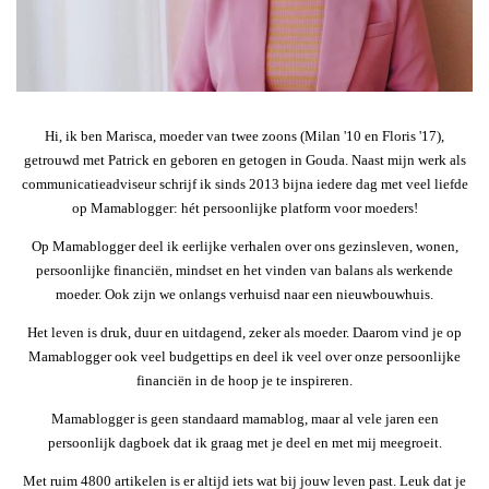
Hi, ik ben Marisca, moeder van twee zoons (Milan '10 en Floris '17),
getrouwd met Patrick en geboren en getogen in Gouda. Naast mijn werk als
communicatieadviseur schrijf ik sinds 2013 bijna iedere dag met veel liefde
op Mamablogger: hét persoonlijke platform voor moeders!
Op Mamablogger deel ik eerlijke verhalen over ons gezinsleven, wonen,
persoonlijke financiën, mindset en het vinden van balans als werkende
moeder. Ook zijn we onlangs verhuisd naar een nieuwbouwhuis.
Het leven is druk, duur en uitdagend, zeker als moeder. Daarom vind je op
Mamablogger ook veel budgettips en deel ik veel over onze persoonlijke
financiën in de hoop je te inspireren.
Mamablogger is geen standaard mamablog, maar al vele jaren een
persoonlijk dagboek dat ik graag met je deel en met mij meegroeit.
Met ruim 4800 artikelen is er altijd iets wat bij jouw leven past. Leuk dat je