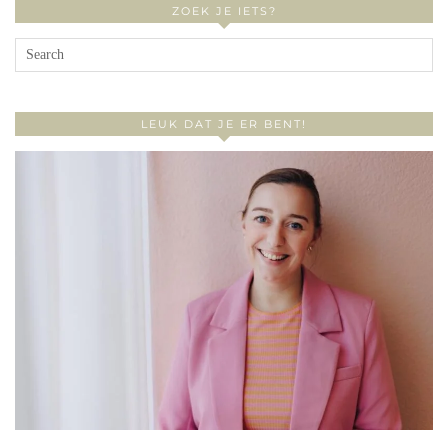
ZOEK JE IETS?
LEUK DAT JE ER BENT!