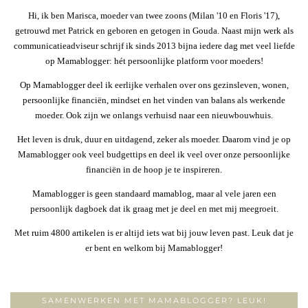
Hi, ik ben Marisca, moeder van twee zoons (Milan '10 en Floris '17),
getrouwd met Patrick en geboren en getogen in Gouda. Naast mijn werk als
communicatieadviseur schrijf ik sinds 2013 bijna iedere dag met veel liefde
op Mamablogger: hét persoonlijke platform voor moeders!
Op Mamablogger deel ik eerlijke verhalen over ons gezinsleven, wonen,
persoonlijke financiën, mindset en het vinden van balans als werkende
moeder. Ook zijn we onlangs verhuisd naar een nieuwbouwhuis.
Het leven is druk, duur en uitdagend, zeker als moeder. Daarom vind je op
Mamablogger ook veel budgettips en deel ik veel over onze persoonlijke
financiën in de hoop je te inspireren.
Mamablogger is geen standaard mamablog, maar al vele jaren een
persoonlijk dagboek dat ik graag met je deel en met mij meegroeit.
Met ruim 4800 artikelen is er altijd iets wat bij jouw leven past. Leuk dat je
er bent en welkom bij Mamablogger!
SAMENWERKEN MET MAMABLOGGER? LEUK!