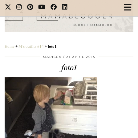
Home
+
M’s outfits #14
+
foto1
MARISCA
21 APRIL 2015
foto1