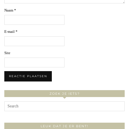
Naam
*
E-mail
*
Site
ZOEK JE IETS?
LEUK DAT JE ER BENT!