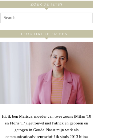
ZOEK JE IETS?
LEUK DAT JE ER BENT!
Hi, ik ben Marisca, moeder van twee zoons (Milan '10
en Floris '17), getrouwd met Patrick en geboren en
getogen in Gouda. Naast mijn werk als
communicatieadviseur schrijf ik sinds 2013 bijna