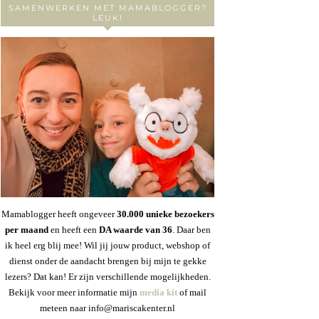
SAMENWERKEN MET MAMABLOGGER?
LEUK!
Mamablogger heeft ongeveer
30
.000 unieke bezoekers
per maand
en heeft een
DA waarde van 36
. Daar ben
ik heel erg blij mee! Wil jij jouw product, webshop of
dienst onder de aandacht brengen bij mijn te gekke
lezers? Dat kan! Er zijn verschillende mogelijkheden.
Bekijk voor meer informatie mijn
media kit
of mail
meteen naar info@mariscakenter.nl