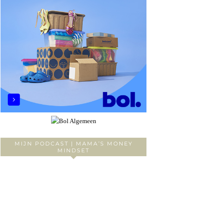
MIJN PODCAST | MAMA’S MONEY
MINDSET