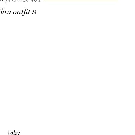
CA
1 JANUARI 2015
lan outfit 8
Volg: