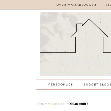
OVER MAMABLOGGER
ME
PERSOONLIJK
BUDGET BLOG
Home
+
M’s outfits #1
+
Milan outfit 8