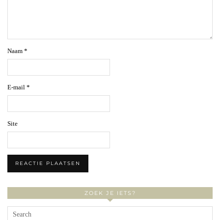
Naam
*
E-mail
*
Site
ZOEK JE IETS?