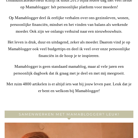
communicatieadviseur schrijf ik sinds 2013 bijna iedere dag met veel liefde
op Mamablogger: hét persoonlijke platform voor moeders!
Op Mamablogger deel ik eerlijke verhalen over ons gezinsleven, wonen,
persoonlijke financiën, mindset en het vinden van balans als werkende
moeder. Ook zijn we onlangs verhuisd naar een nieuwbouwhuis.
Het leven is druk, duur en uitdagend, zeker als moeder. Daarom vind je op
Mamablogger ook veel budgettips en deel ik veel over onze persoonlijke
financiën in de hoop je te inspireren.
Mamablogger is geen standaard mamablog, maar al vele jaren een
persoonlijk dagboek dat ik graag met je deel en met mij meegroeit.
Met ruim 4800 artikelen is er altijd iets wat bij jouw leven past. Leuk dat je
er bent en welkom bij Mamablogger!
SAMENWERKEN MET MAMABLOGGER? LEUK!