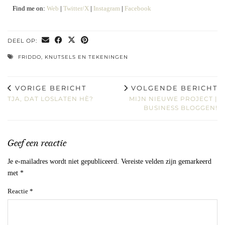
Find me on:
Web
|
Twitter/X
|
Instagram
|
Facebook
DEEL OP:
FRIDDO
,
KNUTSELS EN TEKENINGEN
VORIGE BERICHT
VOLGENDE BERICHT
TJA, DAT LOSLATEN HÈ?
MIJN NIEUWE PROJECT |
BUSINESS BLOGGEN!
Geef een reactie
Je e-mailadres wordt niet gepubliceerd.
Vereiste velden zijn gemarkeerd
met
*
Reactie
*