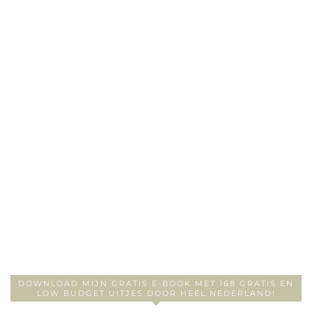
DOWNLOAD MIJN GRATIS E-BOOK MET 168 GRATIS EN
LOW BUDGET UITJES DOOR HEEL NEDERLAND!