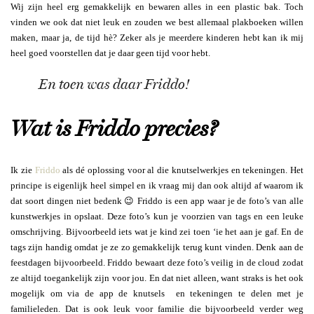
Wij zijn heel erg gemakkelijk en bewaren alles in een plastic bak. Toch
vinden we ook dat niet leuk en zouden we best allemaal plakboeken willen
maken, maar ja, de tijd hè? Zeker als je meerdere kinderen hebt kan ik mij
heel goed voorstellen dat je daar geen tijd voor hebt.
En toen was daar Friddo!
Wat is Friddo precies?
Ik zie
Friddo
als dé oplossing voor al die knutselwerkjes en tekeningen. Het
principe is eigenlijk heel simpel en ik vraag mij dan ook altijd af waarom ik
dat soort dingen niet bedenk 😉 Friddo is een app waar je de foto’s van alle
kunstwerkjes in opslaat. Deze foto’s kun je voorzien van tags en een leuke
omschrijving. Bijvoorbeeld iets wat je kind zei toen ‘ie het aan je gaf. En de
tags zijn handig omdat je ze zo gemakkelijk terug kunt vinden. Denk aan de
feestdagen bijvoorbeeld. Friddo bewaart deze foto’s veilig in de cloud zodat
ze altijd toegankelijk zijn voor jou. En dat niet alleen, want straks is het ook
mogelijk om via de app de knutsels en tekeningen te delen met je
familieleden. Dat is ook leuk voor familie die bijvoorbeeld verder weg