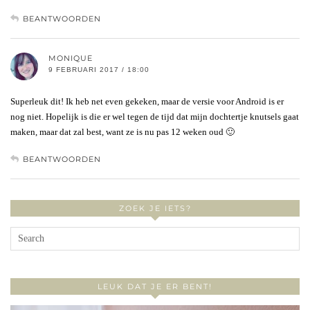
BEANTWOORDEN
MONIQUE
9 FEBRUARI 2017 / 18:00
Superleuk dit! Ik heb net even gekeken, maar de versie voor Android is er
nog niet. Hopelijk is die er wel tegen de tijd dat mijn dochtertje knutsels gaat
maken, maar dat zal best, want ze is nu pas 12 weken oud 🙂
BEANTWOORDEN
ZOEK JE IETS?
LEUK DAT JE ER BENT!