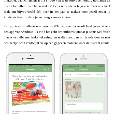
plakboek van Milan, maar via Friddo kun je de foto’s eenvoudig uploaden en
er een fotoalbum van laten maken! Leuk om cadeau te geven, maar ook heel
leuk om bijvoorbeeld één keer in het jaar te maken voor jezelf zodat je
kinderen later op deze jaren terug kunnen kijken.
De app
is er nu alleen nog voor de iPhone, maar er wordt hard gewerkt aan
een app voor Android. Ik vind het echt een uitkomst omdat je soms wel foto’s
maakt van die ene leuke tekening, maar die staat dan op je telefoon en met
een beetje pech verdwijnt ‘ie op een gegeven moment weer, dat is echt zonde.