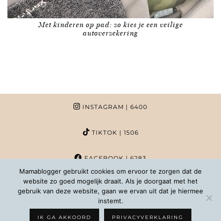
Met kinderen op pad: zo kies je een veilige
autoverzekering
INSTAGRAM
| 6400
TIKTOK
| 1506
FACEBOOK
| 6283
Mamablogger gebruikt cookies om ervoor te zorgen dat de
website zo goed mogelijk draait. Als je doorgaat met het
PINTEREST
| 1020
gebruik van deze website, gaan we ervan uit dat je hiermee
instemt.
COPYRIGHT MAMABLOGGER | 2026 |
INFO@MAMABLOGGER.NL
IK GA AKKOORD
PRIVACYVERKLARING