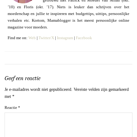
getrouwd met Patrick en Moeder van Milan (okt.
’10) en Floris (okt. ’17). Niets is leuker dan schrijven over het
moederschap en jullie te inspireren met budgettips, uittips, persoonlijke
verhalen etc. Kortom, Mamablogger is het meest persoonlijke online
magazine voor moeders.
Find me on:
Web
|
Twitter/X
|
Instagram
|
Facebook
Geef een reactie
Je e-mailadres wordt niet gepubliceerd.
Vereiste velden zijn gemarkeerd
met
*
Reactie
*