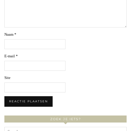
Naam
*
E-mail
*
Site
ZOEK JE IETS?