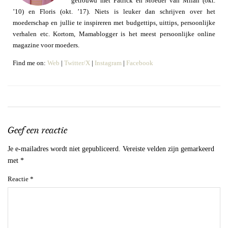
getrouwd met Patrick en Moeder van Milan (okt.
’10) en Floris (okt. ’17). Niets is leuker dan schrijven over het
moederschap en jullie te inspireren met budgettips, uittips, persoonlijke
verhalen etc. Kortom, Mamablogger is het meest persoonlijke online
magazine voor moeders.
Find me on:
Web
|
Twitter/X
|
Instagram
|
Facebook
Geef een reactie
Je e-mailadres wordt niet gepubliceerd.
Vereiste velden zijn gemarkeerd
met
*
Reactie
*