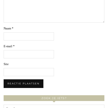
Naam
*
E-mail
*
Site
ZOEK JE IETS?