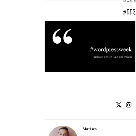
MARI
#Wo
Marisca