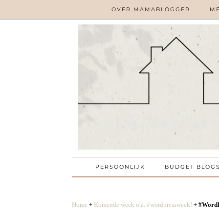
OVER MAMABLOGGER
ME
PERSOONLIJK
BUDGET BLOG
Home
+
Komende week o.a. #wordpressweek!
+
#WordP