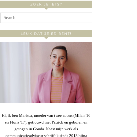
ZOEK JE IETS?
LEUK DAT JE ER BENT!
Hi, ik ben Marisca, moeder van twee zoons (Milan '10
en Floris '17), getrouwd met Patrick en geboren en
getogen in Gouda. Naast mijn werk als
communicatieadviseur schrijf ik sinds 2013 bijna