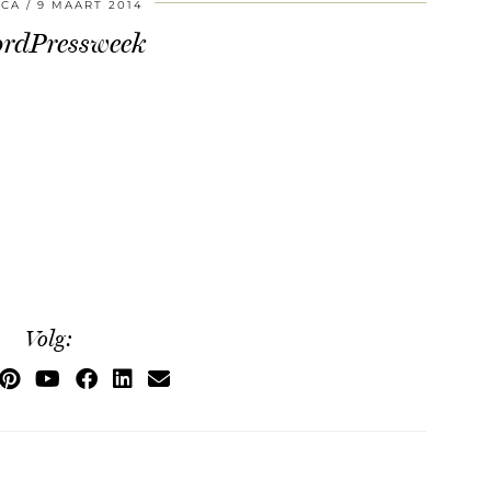
SCA
9 MAART 2014
rdPressweek
Volg: