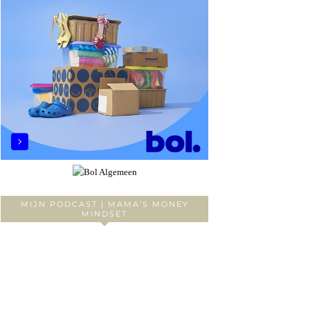
MIJN PODCAST | MAMA’S MONEY
MINDSET