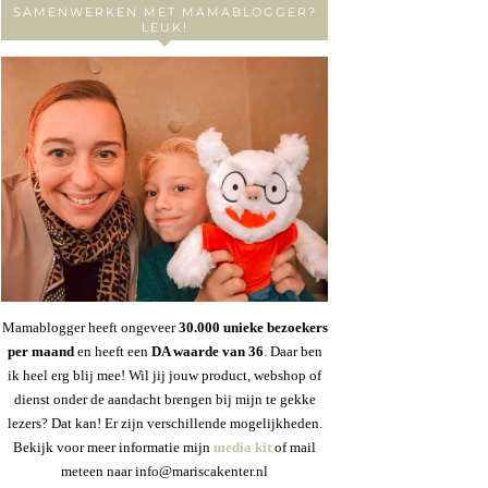
SAMENWERKEN MET MAMABLOGGER?
LEUK!
Mamablogger heeft ongeveer
30
.000 unieke bezoekers
per maand
en heeft een
DA waarde van 36
. Daar ben
ik heel erg blij mee! Wil jij jouw product, webshop of
dienst onder de aandacht brengen bij mijn te gekke
lezers? Dat kan! Er zijn verschillende mogelijkheden.
Bekijk voor meer informatie mijn
media kit
of mail
meteen naar info@mariscakenter.nl