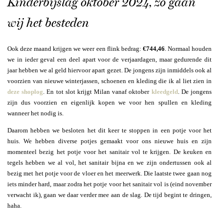
Kinderbijslag oktober 2024, zo gaan
wij het besteden
Ook deze maand krijgen we weer een flink bedrag:
€744,46
. Normaal houden
we in ieder geval een deel apart voor de verjaardagen, maar gedurende dit
jaar hebben we al geld hiervoor apart gezet. De jongens zijn inmiddels ook al
voorzien van nieuwe winterjassen, schoenen en kleding die ik al liet zien in
deze shoplog
. En tot slot krijgt Milan vanaf oktober
kleedgeld
. De jongens
zijn dus voorzien en eigenlijk kopen we voor hen spullen en kleding
wanneer het nodig is.
Daarom hebben we besloten het dit keer te stoppen in een potje voor het
huis. We hebben diverse potjes gemaakt voor ons nieuwe huis en zijn
momenteel bezig het potje voor het sanitair vol te krijgen. De keuken en
tegels hebben we al vol, het sanitair bijna en we zijn ondertussen ook al
bezig met het potje voor de vloer en het meerwerk. Die laatste twee gaan nog
iets minder hard, maar zodra het potje voor het sanitair vol is (eind november
verwacht ik), gaan we daar verder mee aan de slag. De tijd begint te dringen,
haha.