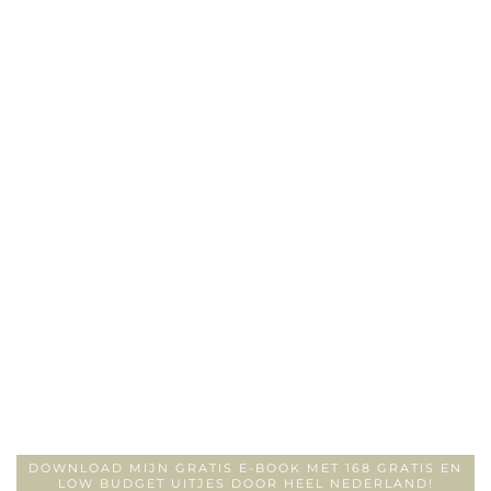
DOWNLOAD MIJN GRATIS E-BOOK MET 168 GRATIS EN
LOW BUDGET UITJES DOOR HEEL NEDERLAND!