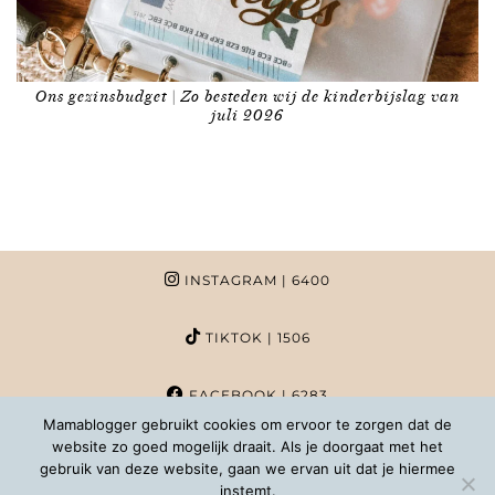
Ons gezinsbudget | Zo besteden wij de kinderbijslag van
juli 2026
INSTAGRAM
| 6400
TIKTOK
| 1506
FACEBOOK
| 6283
Mamablogger gebruikt cookies om ervoor te zorgen dat de
website zo goed mogelijk draait. Als je doorgaat met het
PINTEREST
| 1020
gebruik van deze website, gaan we ervan uit dat je hiermee
instemt.