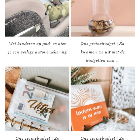
Met kinderen op pad: zo kies
Ons gezinsbudget | Zo
je een veilige autoverzekering
kwamen we uit met de
budgetten van …
Ons gezinsbudget | Zo
Ons gezinsbudget | Zo