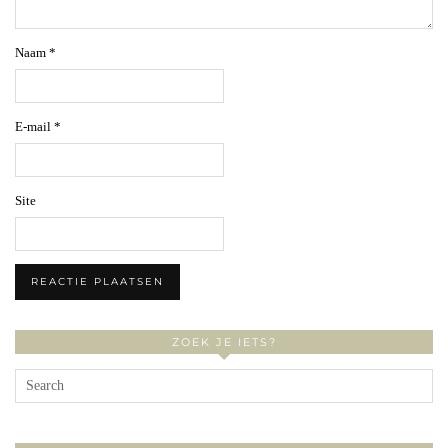
Naam
*
E-mail
*
Site
ZOEK JE IETS?