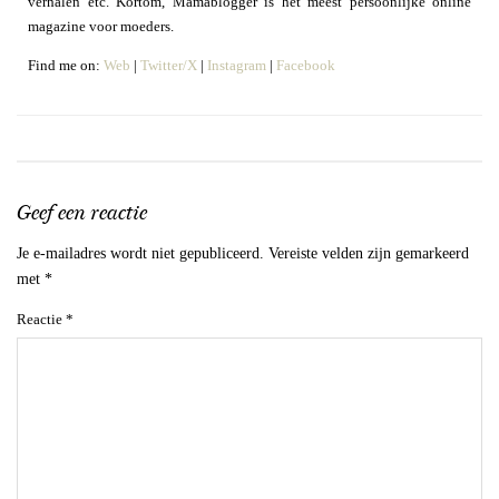
verhalen etc. Kortom, Mamablogger is het meest persoonlijke online
magazine voor moeders.
Find me on:
Web
|
Twitter/X
|
Instagram
|
Facebook
Geef een reactie
Je e-mailadres wordt niet gepubliceerd.
Vereiste velden zijn gemarkeerd
met
*
Reactie
*