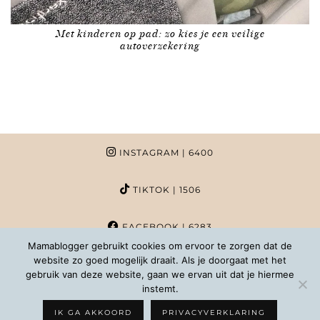
Met kinderen op pad: zo kies je een veilige
autoverzekering
INSTAGRAM
| 6400
TIKTOK
| 1506
FACEBOOK
| 6283
Mamablogger gebruikt cookies om ervoor te zorgen dat de
website zo goed mogelijk draait. Als je doorgaat met het
PINTEREST
| 1020
gebruik van deze website, gaan we ervan uit dat je hiermee
instemt.
COPYRIGHT MAMABLOGGER | 2026 |
INFO@MAMABLOGGER.NL
IK GA AKKOORD
PRIVACYVERKLARING