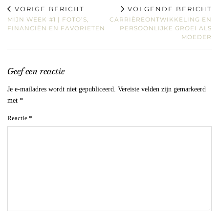
VORIGE BERICHT
VOLGENDE BERICHT
MIJN WEEK #1 | FOTO’S,
CARRIÈREONTWIKKELING EN
FINANCIËN EN FAVORIETEN
PERSOONLIJKE GROEI ALS
MOEDER
Geef een reactie
Je e-mailadres wordt niet gepubliceerd.
Vereiste velden zijn gemarkeerd
met
*
Reactie
*