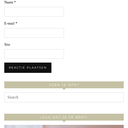
Naam
*
E-mail
*
Site
ZOEK JE IETS?
LEUK DAT JE ER BENT!