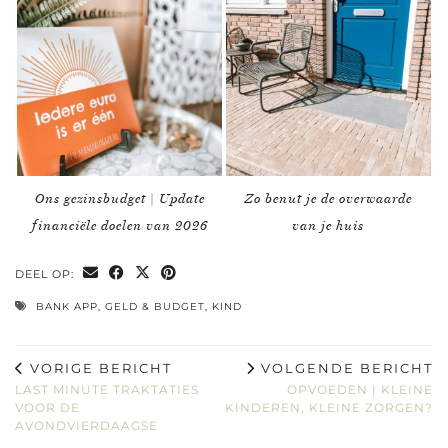
Ons gezinsbudget | Update
Zo benut je de overwaarde
financiële doelen van 2026
van je huis
DEEL OP:
BANK APP
,
GELD & BUDGET
,
KIND
VORIGE BERICHT
VOLGENDE BERICHT
LAST MINUTE TRAKTATIES
OPVOEDEN | KLEINE
VOOR DE
KINDEREN, KLEINE ZORGEN?
AVONDVIERDAAGSE