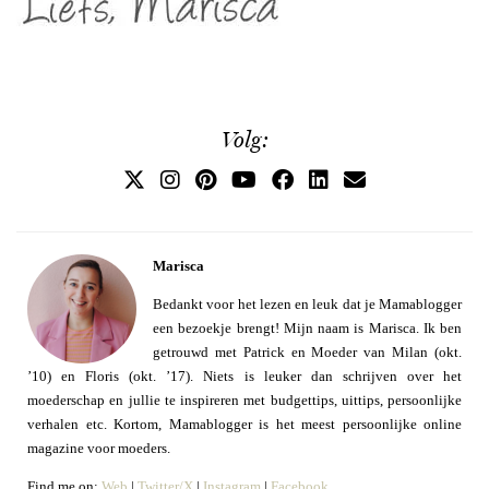
Volg:
Marisca
Bedankt voor het lezen en leuk dat je Mamablogger
een bezoekje brengt! Mijn naam is Marisca. Ik ben
getrouwd met Patrick en Moeder van Milan (okt.
’10) en Floris (okt. ’17). Niets is leuker dan schrijven over het
moederschap en jullie te inspireren met budgettips, uittips, persoonlijke
verhalen etc. Kortom, Mamablogger is het meest persoonlijke online
magazine voor moeders.
Find me on:
Web
|
Twitter/X
|
Instagram
|
Facebook