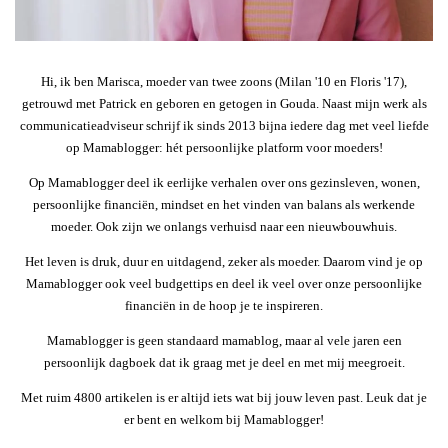
Hi, ik ben Marisca, moeder van twee zoons (Milan '10 en Floris '17),
getrouwd met Patrick en geboren en getogen in Gouda. Naast mijn werk als
communicatieadviseur schrijf ik sinds 2013 bijna iedere dag met veel liefde
op Mamablogger: hét persoonlijke platform voor moeders!
Op Mamablogger deel ik eerlijke verhalen over ons gezinsleven, wonen,
persoonlijke financiën, mindset en het vinden van balans als werkende
moeder. Ook zijn we onlangs verhuisd naar een nieuwbouwhuis.
Het leven is druk, duur en uitdagend, zeker als moeder. Daarom vind je op
Mamablogger ook veel budgettips en deel ik veel over onze persoonlijke
financiën in de hoop je te inspireren.
Mamablogger is geen standaard mamablog, maar al vele jaren een
persoonlijk dagboek dat ik graag met je deel en met mij meegroeit.
Met ruim 4800 artikelen is er altijd iets wat bij jouw leven past. Leuk dat je
er bent en welkom bij Mamablogger!