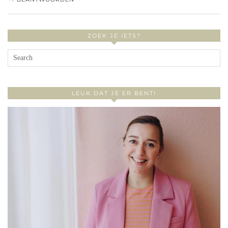
ZOEK JE IETS?
LEUK DAT JE ER BENT!