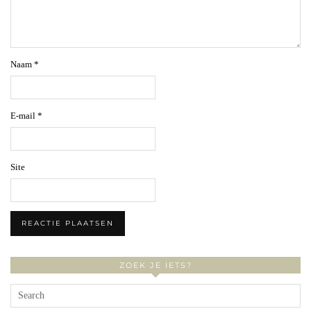
Naam
*
E-mail
*
Site
ZOEK JE IETS?