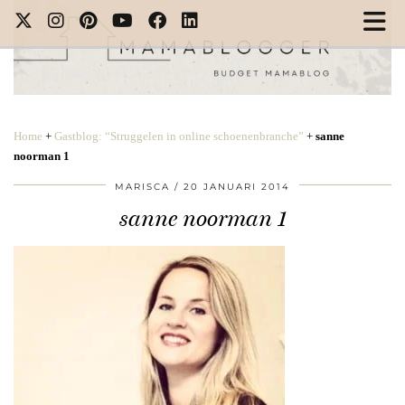
Home
+
Gastblog: “Struggelen in online schoenenbranche”
+
sanne
noorman 1
MARISCA
20 JANUARI 2014
sanne noorman 1