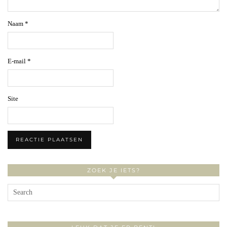
Naam
*
E-mail
*
Site
ZOEK JE IETS?