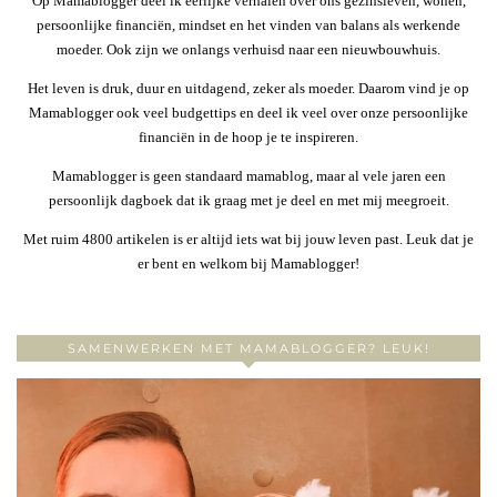
Op Mamablogger deel ik eerlijke verhalen over ons gezinsleven, wonen,
persoonlijke financiën, mindset en het vinden van balans als werkende
moeder. Ook zijn we onlangs verhuisd naar een nieuwbouwhuis.
Het leven is druk, duur en uitdagend, zeker als moeder. Daarom vind je op
Mamablogger ook veel budgettips en deel ik veel over onze persoonlijke
financiën in de hoop je te inspireren.
Mamablogger is geen standaard mamablog, maar al vele jaren een
persoonlijk dagboek dat ik graag met je deel en met mij meegroeit.
Met ruim 4800 artikelen is er altijd iets wat bij jouw leven past. Leuk dat je
er bent en welkom bij Mamablogger!
SAMENWERKEN MET MAMABLOGGER? LEUK!