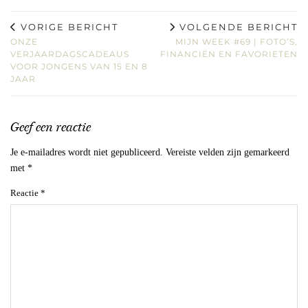
VORIGE BERICHT
VOLGENDE BERICHT
ONZE
MIJN WEEK #69 | FOTO’S,
VERJAARDAGSCADEAUS
FINANCIËN EN FAVORIETEN
VOOR JONGENS VAN 15 EN 8
JAAR
Geef een reactie
Je e-mailadres wordt niet gepubliceerd.
Vereiste velden zijn gemarkeerd
met
*
Reactie
*