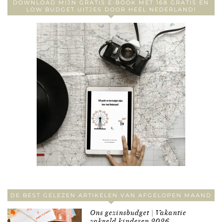
DOWNLOAD MIJN GRATIS E-BOOK MET 168 GRATIS EN
LOW BUDGET UITJES DOOR HEEL NEDERLAND!
DE BEST GELEZEN ARTIKELEN VAN AFGELOPEN MAAND
Ons gezinsbudget | Vakantie
zakgeld kinderen 2026