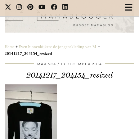
Home
+
Even binnenkijken: de jongenskleding van M.
+
20141217_204154_resized
MARISCA
18 DECEMBER 2014
20141217_204154_resized