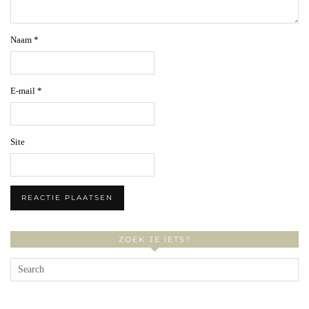
Naam
*
E-mail
*
Site
ZOEK JE IETS?