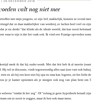
28 DECEMBER 2018
voeden valt nog niet mee
getroffen met mijn jongens; ze zijn lief, makkelijk, kunnen ze overal mee
tuigd dat ze daar makkelijker van worden), ze lachen heel veel en zijn
 dat je nu denkt “dat klinkt als de ideale wereld, dat kan nooit helemaal
t om waar te zijn is dat het vaak ook. Ik vind een 8-jarige opvoeden soms
jkertijd merk ik dat hij ouder wordt. Met dat feit heb ik al moeite (want
. Hij wil in discussie, vindt tegenwoordig alles saai (ons vast ook haha),
eten en als hij een keer niet bij opa en oma kan logeren, zit het liefst de
 zou je je kamer opruimen als je morgen ook nog van plan bent om 5
 weleens “omdat ik het zeg”. Of “zolang je geen hypotheek betaalt zijn
rnam om ze nooit te zeggen, maar ik ben ook maar mens.