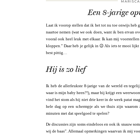
MARISCA
Een 8-jarige op
Laat ik voorop stellen dat ik het tot nu toe onwijs heb 
naartoe nemen (wat we ook doen, want ik ben ervan over
vooral ook heel leuk met elkaar. Ik kan mij voorstellen
kloppen.” Daar heb je gelijk in 😉 Als iets te mooi lijk
best pittig…
Hij is zo lief
Ik heb de allerleukste 8-jarige van de wereld en tegeli
waar is mijn baby heen?!), maar hij krijgt een weerwoord
vind het stom als hij niet drie keer in de week patat mag 
hele dag op een schermpje als we thuis zijn waarom
minuten met dat speelgoed te spelen?
De discussies zijn soms eindeloos en ook ik snauw soms
wij de baas”. Allemaal opmerkingen waarvan ik mij voo