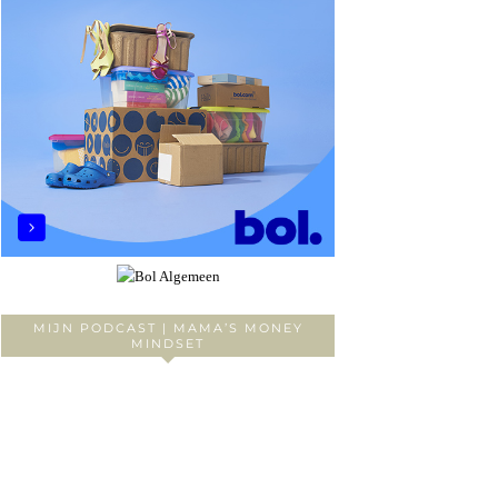
MIJN PODCAST | MAMA’S MONEY
MINDSET