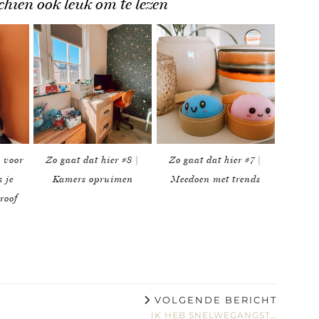
chien ook leuk om te lezen
 voor
Zo gaat dat hier #8 |
Zo gaat dat hier #7 |
s je
Kamers opruimen
Meedoen met trends
roof
VOLGENDE BERICHT
IK HEB SNELWEGANGST…