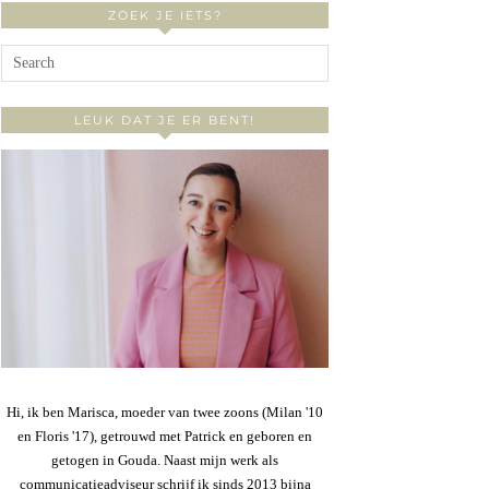
ZOEK JE IETS?
LEUK DAT JE ER BENT!
Hi, ik ben Marisca, moeder van twee zoons (Milan '10
en Floris '17), getrouwd met Patrick en geboren en
getogen in Gouda. Naast mijn werk als
communicatieadviseur schrijf ik sinds 2013 bijna