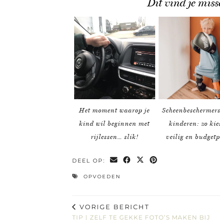
Dit vind je miss
Het moment waarop je
Scheenbeschermers
kind wil beginnen met
kinderen: zo kie
rijlessen… slik!
veilig en budgetp
DEEL OP:
OPVOEDEN
VORIGE BERICHT
TIP | ZELF TE GEKKE FOTO’S MAKEN BIJ