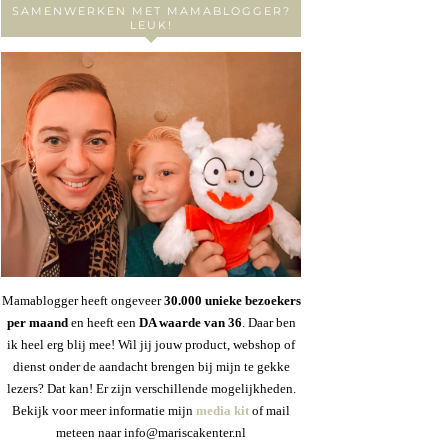
SAMENWERKEN MET MAMABLOGGER?
LEUK!
Mamablogger heeft ongeveer
30
.000 unieke bezoekers
per maand
en heeft een
DA waarde van 36
. Daar ben
ik heel erg blij mee! Wil jij jouw product, webshop of
dienst onder de aandacht brengen bij mijn te gekke
lezers? Dat kan! Er zijn verschillende mogelijkheden.
Bekijk voor meer informatie mijn
media kit
of mail
meteen naar info@mariscakenter.nl