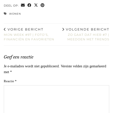
DEEL OP:
WONEN
VORIGE BERICHT
VOLGENDE BERICHT
MIJN WEEK #97 | FOTO’S,
ZO GAAT DAT HIER #7 |
FINANCIËN EN FAVORIETEN
MEEDOEN MET TRENDS
Geef een reactie
Je e-mailadres wordt niet gepubliceerd.
Vereiste velden zijn gemarkeerd
met
*
Reactie
*