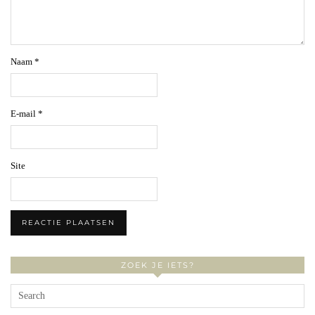
Naam
*
E-mail
*
Site
ZOEK JE IETS?