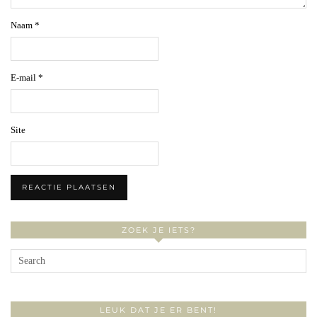
Naam
*
E-mail
*
Site
ZOEK JE IETS?
LEUK DAT JE ER BENT!