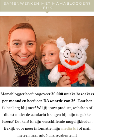
SAMENWERKEN MET MAMABLOGGER?
LEUK!
Mamablogger heeft ongeveer
30
.000 unieke bezoekers
per maand
en heeft een
DA waarde van 36
. Daar ben
ik heel erg blij mee! Wil jij jouw product, webshop of
dienst onder de aandacht brengen bij mijn te gekke
lezers? Dat kan! Er zijn verschillende mogelijkheden.
Bekijk voor meer informatie mijn
media kit
of mail
meteen naar info@mariscakenter.nl