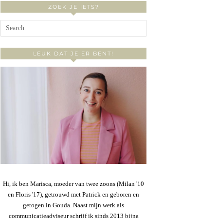
ZOEK JE IETS?
LEUK DAT JE ER BENT!
Hi, ik ben Marisca, moeder van twee zoons (Milan '10
en Floris '17), getrouwd met Patrick en geboren en
getogen in Gouda. Naast mijn werk als
communicatieadviseur schrijf ik sinds 2013 bijna