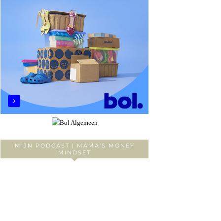
MIJN PODCAST | MAMA’S MONEY
MINDSET