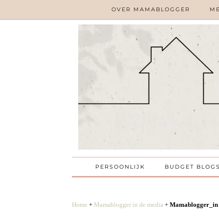
OVER MAMABLOGGER
ME
PERSOONLIJK
BUDGET BLOG
Home
+
Mamablogger in de media
+
Mamablogger_in d