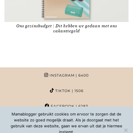
Ons gezinsbudget | Dit hebben we gedaan met ons
vakantiegeld
INSTAGRAM
| 6400
TIKTOK
| 1506
FACEBOOK
| 6283
Mamablogger gebruikt cookies om ervoor te zorgen dat de
website zo goed mogelijk draait. Als je doorgaat met het
PINTEREST
| 1020
gebruik van deze website, gaan we ervan uit dat je hiermee
instemt.