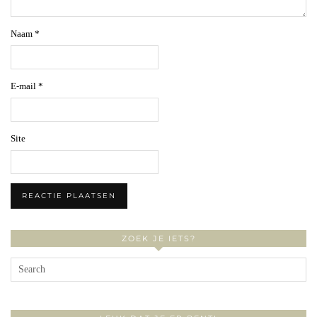
Naam
*
E-mail
*
Site
ZOEK JE IETS?