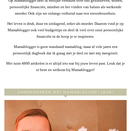
Op Mamablogger deel ik eerlijke verhalen over ons gezinsleven, wonen,
persoonlijke financiën, mindset en het vinden van balans als werkende
moeder. Ook zijn we onlangs verhuisd naar een nieuwbouwhuis.
Het leven is druk, duur en uitdagend, zeker als moeder. Daarom vind je op
Mamablogger ook veel budgettips en deel ik veel over onze persoonlijke
financiën in de hoop je te inspireren.
Mamablogger is geen standaard mamablog, maar al vele jaren een
persoonlijk dagboek dat ik graag met je deel en met mij meegroeit.
Met ruim 4800 artikelen is er altijd iets wat bij jouw leven past. Leuk dat je
er bent en welkom bij Mamablogger!
SAMENWERKEN MET MAMABLOGGER? LEUK!