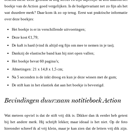
boekje van de Action goed vergelijken. Is de budgetvariant net zo fijn als het
wat duurdere merk? Daar kom ik zo op terug. Eerst wat praktische informatie
over deze boekjes:
Het boekje is er in verschillende uitvoeringen;
Deze kost €1,79;
De kaft is hard (vind ik altijd erg fijn om mee te nemen in je tas);
Dankzij de elastische band kan hij niet open vallen;
Het boekje bevat 60 pagina’s;
Afmetingen: 21 x 14,8 x 1,5 cm;
Na 5 seconden is de inkt droog en kun je deze wissen met de gum;
De stift kan in het elastiek dat aan het boekje is bevestigd.
Bevindingen duurzaam notitieboek Action
Wat meteen opviel is dat de stift vrij dik is. Dikker dan ik eerder heb getest
bij het andere merk. Hij schrijft lekker, maar ideaal is het niet. Op de foto
hieronder schreef ik al vrij klein, maar je kan zien dat de letters vrij dik zijn.