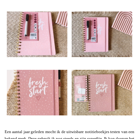
Een aantal jaar geleden mocht ik de uitwisbare notitieboekjes testen van een
bekend merk. Deze gebruik ik nog steeds en zijn superfijn. Ik kon daarom het