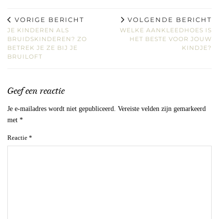
VORIGE BERICHT
VOLGENDE BERICHT
JE KINDEREN ALS
WELKE AANKLEEDHOES IS
BRUIDSKINDEREN? ZO
HET BESTE VOOR JOUW
BETREK JE ZE BIJ JE
KINDJE?
BRUILOFT
Geef een reactie
Je e-mailadres wordt niet gepubliceerd.
Vereiste velden zijn gemarkeerd
met
*
Reactie
*