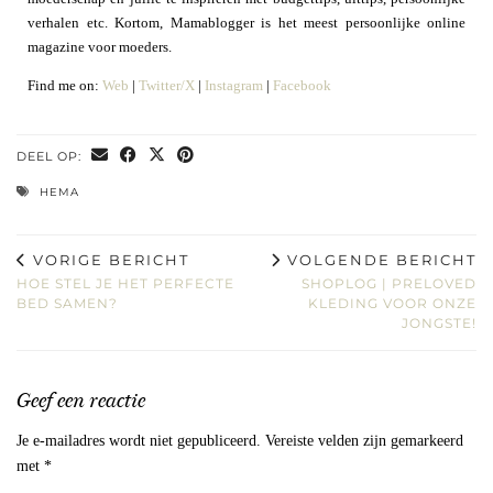
verhalen etc. Kortom, Mamablogger is het meest persoonlijke online
magazine voor moeders.
Find me on:
Web
|
Twitter/X
|
Instagram
|
Facebook
DEEL OP:
HEMA
VORIGE BERICHT
VOLGENDE BERICHT
HOE STEL JE HET PERFECTE
SHOPLOG | PRELOVED
BED SAMEN?
KLEDING VOOR ONZE
JONGSTE!
Geef een reactie
Je e-mailadres wordt niet gepubliceerd.
Vereiste velden zijn gemarkeerd
met
*