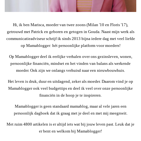
Hi, ik ben Marisca, moeder van twee zoons (Milan '10 en Floris '17),
getrouwd met Patrick en geboren en getogen in Gouda. Naast mijn werk als
communicatieadviseur schrijf ik sinds 2013 bijna iedere dag met veel liefde
op Mamablogger: hét persoonlijke platform voor moeders!
Op Mamablogger deel ik eerlijke verhalen over ons gezinsleven, wonen,
persoonlijke financiën, mindset en het vinden van balans als werkende
moeder. Ook zijn we onlangs verhuisd naar een nieuwbouwhuis.
Het leven is druk, duur en uitdagend, zeker als moeder. Daarom vind je op
Mamablogger ook veel budgettips en deel ik veel over onze persoonlijke
financiën in de hoop je te inspireren.
Mamablogger is geen standaard mamablog, maar al vele jaren een
persoonlijk dagboek dat ik graag met je deel en met mij meegroeit.
Met ruim 4800 artikelen is er altijd iets wat bij jouw leven past. Leuk dat je
er bent en welkom bij Mamablogger!