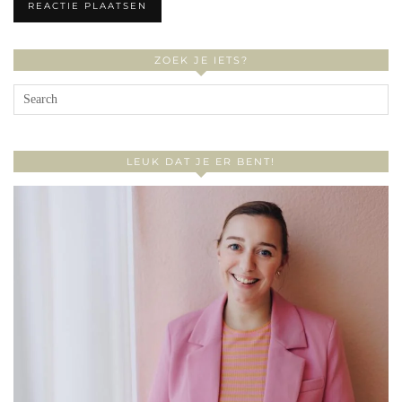
ZOEK JE IETS?
LEUK DAT JE ER BENT!