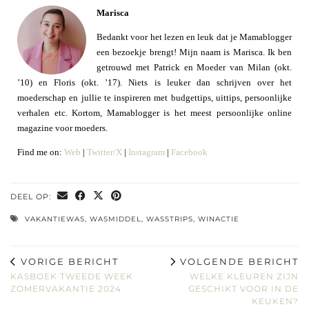
Marisca
Bedankt voor het lezen en leuk dat je Mamablogger
een bezoekje brengt! Mijn naam is Marisca. Ik ben
getrouwd met Patrick en Moeder van Milan (okt.
’10) en Floris (okt. ’17). Niets is leuker dan schrijven over het
moederschap en jullie te inspireren met budgettips, uittips, persoonlijke
verhalen etc. Kortom, Mamablogger is het meest persoonlijke online
magazine voor moeders.
Find me on:
Web
|
Twitter/X
|
Instagram
|
Facebook
DEEL OP:
VAKANTIEWAS
,
WASMIDDEL
,
WASSTRIPS
,
WINACTIE
VORIGE BERICHT
VOLGENDE BERICHT
KASBOEK TWEEDE WEEK
WELKE KLEUREN ZIJN
ZOMERVAKANTIE 2024
GESCHIKT VOOR IN DE
KEUKEN?