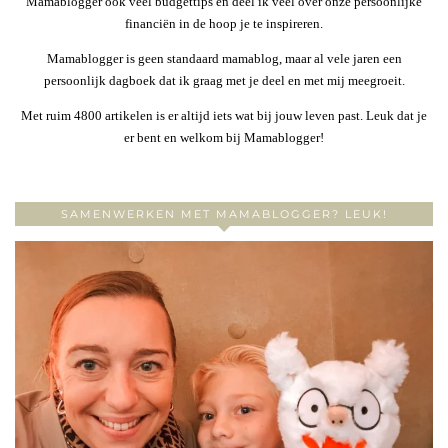
Mamablogger ook veel budgettips en deel ik veel over onze persoonlijke
financiën in de hoop je te inspireren.
Mamablogger is geen standaard mamablog, maar al vele jaren een
persoonlijk dagboek dat ik graag met je deel en met mij meegroeit.
Met ruim 4800 artikelen is er altijd iets wat bij jouw leven past. Leuk dat je
er bent en welkom bij Mamablogger!
SAMENWERKEN MET MAMABLOGGER? LEUK!