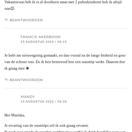
Vakantiewas heb ik er al doorheen maar met 2 puberkinderen heb ik altijd
was😉
BEANTWOORDEN
FRANCIS AKERBOOM
15 AUGUSTUS 2024 / 09:15
Je hebt me nieuwsgierig gemaakt, en dan vooral na de lange frisheid en geur
van de schone was. En ik ben benieuwd hoe een wasstrip werkt. Daarom doe
ik graag mee 🍀
BEANTWOORDEN
MANDY
15 AUGUSTUS 2024 / 09:29
Hoi Mariska,
Je ervaring van de wasstrips wil ik ook graag ervaren.
Ik zoek nog steeds de gouden combinatie waarbij ik denk heerlijke geur aan