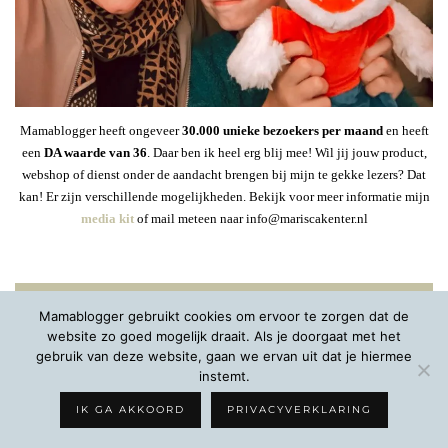
Mamablogger heeft ongeveer
30
.000 unieke bezoekers per maand
en heeft
een
DA waarde van 36
. Daar ben ik heel erg blij mee! Wil jij jouw product,
webshop of dienst onder de aandacht brengen bij mijn te gekke lezers? Dat
kan! Er zijn verschillende mogelijkheden. Bekijk voor meer informatie mijn
media kit
of mail meteen naar info@mariscakenter.nl
ALLES OVER ONS NIEUWBOUWAVONTUUR!
Mamablogger gebruikt cookies om ervoor te zorgen dat de
website zo goed mogelijk draait. Als je doorgaat met het
gebruik van deze website, gaan we ervan uit dat je hiermee
instemt.
IK GA AKKOORD
PRIVACYVERKLARING