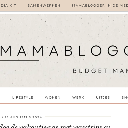
DIA KIT
SAMENWERKEN
MAMABLOGGER IN DE ME
S
LIFESTYLE
WONEN
WERK
UITJES
SH
A
15 AUGUSTUS 2024
oe de vakantiewas met wasstrips en