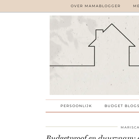
OVER MAMABLOGGER
ME
PERSOONLIJK
BUDGET BLOG
MARISC
Budgetproof en duurzaam: d