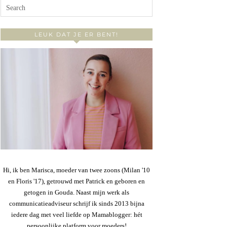
LEUK DAT JE ER BENT!
Hi, ik ben Marisca, moeder van twee zoons (Milan '10
en Floris '17), getrouwd met Patrick en geboren en
getogen in Gouda. Naast mijn werk als
communicatieadviseur schrijf ik sinds 2013 bijna
iedere dag met veel liefde op Mamablogger: hét
persoonlijke platform voor moeders!