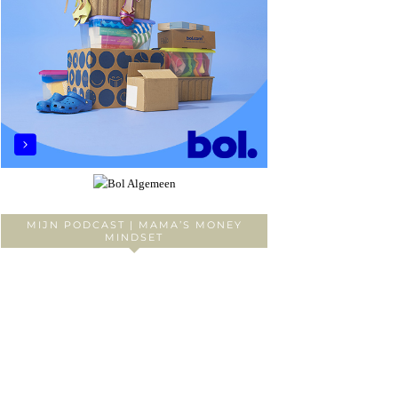
MIJN PODCAST | MAMA’S MONEY
MINDSET