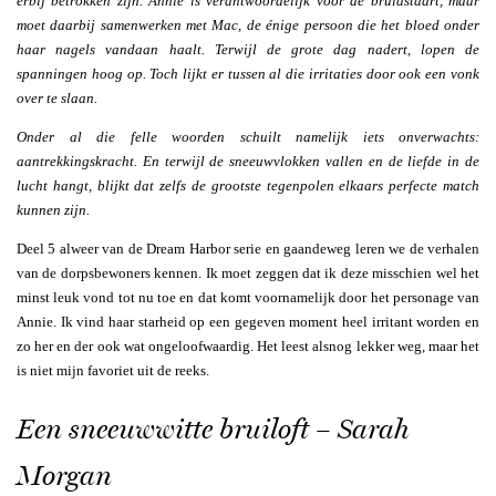
erbij betrokken zijn. Annie is verantwoordelijk voor de bruidstaart, maar
moet daarbij samenwerken met Mac, de énige persoon die het bloed onder
haar nagels vandaan haalt. Terwijl de grote dag nadert, lopen de
spanningen hoog op. Toch lijkt er tussen al die irritaties door ook een vonk
over te slaan.
Onder al die felle woorden schuilt namelijk iets onverwachts:
aantrekkingskracht. En terwijl de sneeuwvlokken vallen en de liefde in de
lucht hangt, blijkt dat zelfs de grootste tegenpolen elkaars perfecte match
kunnen zijn.
Deel 5 alweer van de Dream Harbor serie en gaandeweg leren we de verhalen
van de dorpsbewoners kennen. Ik moet zeggen dat ik deze misschien wel het
minst leuk vond tot nu toe en dat komt voornamelijk door het personage van
Annie. Ik vind haar starheid op een gegeven moment heel irritant worden en
zo her en der ook wat ongeloofwaardig. Het leest alsnog lekker weg, maar het
is niet mijn favoriet uit de reeks.
Een sneeuwwitte bruiloft – Sarah
Morgan