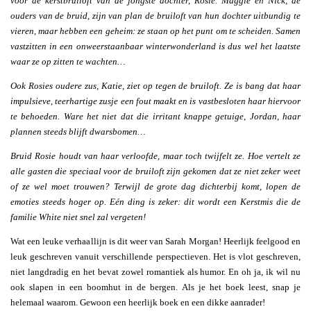
voor de kerstbruiloft van de jongste dochter, Rosie. Maggie en Nick, de
ouders van de bruid, zijn van plan de bruiloft van hun dochter uitbundig te
vieren, maar hebben een geheim: ze staan op het punt om te scheiden. Samen
vastzitten in een onweerstaanbaar winterwonderland is dus wel het laatste
waar ze op zitten te wachten…
Ook Rosies oudere zus, Katie, ziet op tegen de bruiloft. Ze is bang dat haar
impulsieve, teerhartige zusje een fout maakt en is vastbesloten haar hiervoor
te behoeden. Ware het niet dat die irritant knappe getuige, Jordan, haar
plannen steeds blijft dwarsbomen…
Bruid Rosie houdt van haar verloofde, maar toch twijfelt ze. Hoe vertelt ze
alle gasten die speciaal voor de bruiloft zijn gekomen dat ze niet zeker weet
of ze wel moet trouwen? Terwijl de grote dag dichterbij komt, lopen de
emoties steeds hoger op. Eén ding is zeker: dit wordt een Kerstmis die de
familie White niet snel zal vergeten!
Wat een leuke verhaallijn is dit weer van Sarah Morgan! Heerlijk feelgood en
leuk geschreven vanuit verschillende perspectieven. Het is vlot geschreven,
niet langdradig en het bevat zowel romantiek als humor. En oh ja, ik wil nu
ook slapen in een boomhut in de bergen. Als je het boek leest, snap je
helemaal waarom. Gewoon een heerlijk boek en een dikke aanrader!