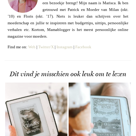
een bezoekje brengt! Mijn naam is Marisca. Ik ben
getrouwd met Patrick en Moeder van Milan (okt.
’10) en Floris (okt. ’17). Niets is leuker dan schrijven over het
moederschap en jullie te inspireren met budgettips, uittips, persoonlijke
verhalen etc. Kortom, Mamablogger is het meest persoonlijke online
magazine voor moeders.
Find me on:
Web
|
Twitter/X
|
Instagram
|
Facebook
Dit vind je misschien ook leuk om te lezen