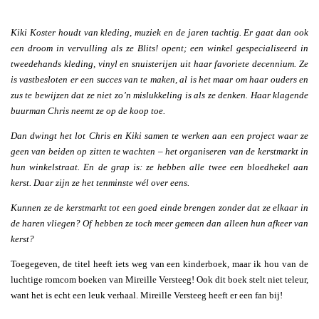
Kiki Koster houdt van kleding, muziek en de jaren tachtig. Er gaat dan ook
een droom in vervulling als ze Blits! opent; een winkel gespecialiseerd in
tweedehands kleding, vinyl en snuisterijen uit haar favoriete decennium. Ze
is vastbesloten er een succes van te maken, al is het maar om haar ouders en
zus te bewijzen dat ze niet zo’n mislukkeling is als ze denken. Haar klagende
buurman Chris neemt ze op de koop toe.
Dan dwingt het lot Chris en Kiki samen te werken aan een project waar ze
geen van beiden op zitten te wachten – het organiseren van de kerstmarkt in
hun winkelstraat. En de grap is: ze hebben alle twee een bloedhekel aan
kerst. Daar zijn ze het tenminste wél over eens.
Kunnen ze de kerstmarkt tot een goed einde brengen zonder dat ze elkaar in
de haren vliegen? Of hebben ze toch meer gemeen dan alleen hun afkeer van
kerst?
Toegegeven, de titel heeft iets weg van een kinderboek, maar ik hou van de
luchtige romcom boeken van Mireille Versteeg! Ook dit boek stelt niet teleur,
want het is echt een leuk verhaal. Mireille Versteeg heeft er een fan bij!