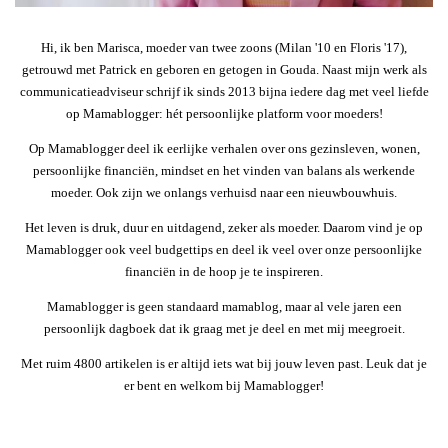
Hi, ik ben Marisca, moeder van twee zoons (Milan '10 en Floris '17),
getrouwd met Patrick en geboren en getogen in Gouda. Naast mijn werk als
communicatieadviseur schrijf ik sinds 2013 bijna iedere dag met veel liefde
op Mamablogger: hét persoonlijke platform voor moeders!
Op Mamablogger deel ik eerlijke verhalen over ons gezinsleven, wonen,
persoonlijke financiën, mindset en het vinden van balans als werkende
moeder. Ook zijn we onlangs verhuisd naar een nieuwbouwhuis.
Het leven is druk, duur en uitdagend, zeker als moeder. Daarom vind je op
Mamablogger ook veel budgettips en deel ik veel over onze persoonlijke
financiën in de hoop je te inspireren.
Mamablogger is geen standaard mamablog, maar al vele jaren een
persoonlijk dagboek dat ik graag met je deel en met mij meegroeit.
Met ruim 4800 artikelen is er altijd iets wat bij jouw leven past. Leuk dat je
er bent en welkom bij Mamablogger!