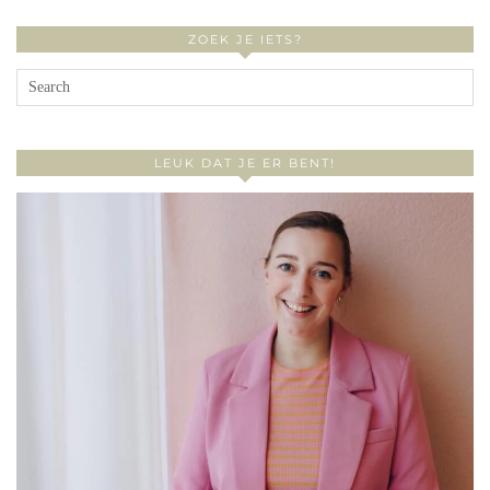
ZOEK JE IETS?
LEUK DAT JE ER BENT!