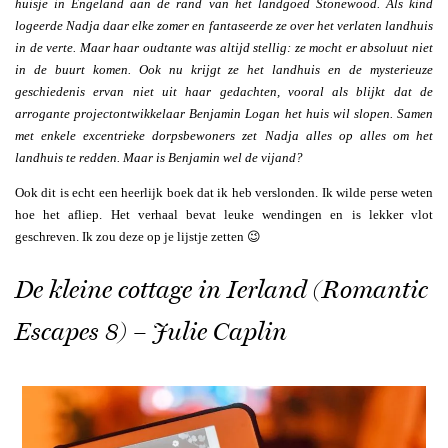
huisje in Engeland aan de rand van het landgoed Stonewood. Als kind
logeerde Nadja daar elke zomer en fantaseerde ze over het verlaten landhuis
in de verte. Maar haar oudtante was altijd stellig: ze mocht er absoluut niet
in de buurt komen. Ook nu krijgt ze het landhuis en de mysterieuze
geschiedenis ervan niet uit haar gedachten, vooral als blijkt dat de
arrogante projectontwikkelaar Benjamin Logan het huis wil slopen. Samen
met enkele excentrieke dorpsbewoners zet Nadja alles op alles om het
landhuis te redden. Maar is Benjamin wel de vijand?
Ook dit is echt een heerlijk boek dat ik heb verslonden. Ik wilde perse weten
hoe het afliep. Het verhaal bevat leuke wendingen en is lekker vlot
geschreven. Ik zou deze op je lijstje zetten 😉
De kleine cottage in Ierland (Romantic
Escapes 8) – Julie Caplin