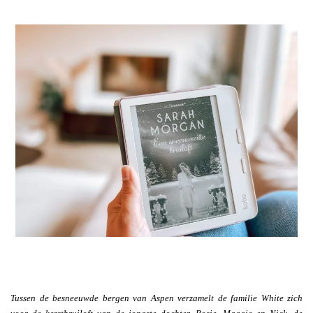
Tussen de besneeuwde bergen van Aspen verzamelt de familie White zich