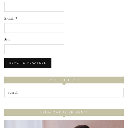
E-mail
*
Site
ZOEK JE IETS?
LEUK DAT JE ER BENT!