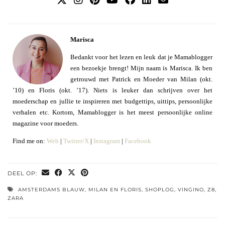
Marisca
Bedankt voor het lezen en leuk dat je Mamablogger
een bezoekje brengt! Mijn naam is Marisca. Ik ben
getrouwd met Patrick en Moeder van Milan (okt.
’10) en Floris (okt. ’17). Niets is leuker dan schrijven over het
moederschap en jullie te inspireren met budgettips, uittips, persoonlijke
verhalen etc. Kortom, Mamablogger is het meest persoonlijke online
magazine voor moeders.
Find me on:
Web
|
Twitter/X
|
Instagram
|
Facebook
DEEL OP:
AMSTERDAMS BLAUW
,
MILAN EN FLORIS
,
SHOPLOG
,
VINGINO
,
Z8
,
ZARA