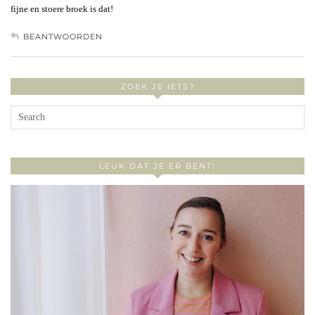
fijne en stoere broek is dat!
BEANTWOORDEN
ZOEK JE IETS?
LEUK DAT JE ER BENT!