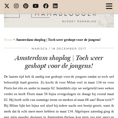
Home
+
Amsterdam shoplog | Toch weer geshopt voor de jongens!
MARISCA
18 DECEMBER 2017
Amsterdam shoplog | Toch weer
geshopt voor de jongens!
De laatste tijd heb ik aardig wat geshopt voor de jongens omdat ze toch wel
behoorlijk hard groeien. Zo kocht ik voor Milan veel in maat 134 en voor
Floris het één en ander in maatje 62. Inmiddels zijn we welgeteld twee weken
verder en heeft Floris maat 56 bijna overgeslagen en draagt hij vooral maat
62. Hij heeft zelfs van sommige items en merken al maat 68 aan! Bizar toch?!
Bij Milan lijkt het bijna wel alsof hij iedere nacht een beetje groeit, want ik
merk dat ik echt meer moet hebben in maat 134. Afgelopen zaterdag ging ik
met mijn moeder shoppen in Amsterdam (helaas kon mijn zus niet mee) en