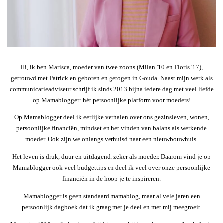
Hi, ik ben Marisca, moeder van twee zoons (Milan '10 en Floris '17),
getrouwd met Patrick en geboren en getogen in Gouda. Naast mijn werk als
communicatieadviseur schrijf ik sinds 2013 bijna iedere dag met veel liefde
op Mamablogger: hét persoonlijke platform voor moeders!
Op Mamablogger deel ik eerlijke verhalen over ons gezinsleven, wonen,
persoonlijke financiën, mindset en het vinden van balans als werkende
moeder. Ook zijn we onlangs verhuisd naar een nieuwbouwhuis.
Het leven is druk, duur en uitdagend, zeker als moeder. Daarom vind je op
Mamablogger ook veel budgettips en deel ik veel over onze persoonlijke
financiën in de hoop je te inspireren.
Mamablogger is geen standaard mamablog, maar al vele jaren een
persoonlijk dagboek dat ik graag met je deel en met mij meegroeit.