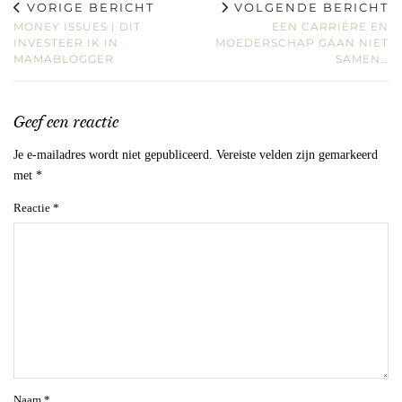
VORIGE BERICHT
VOLGENDE BERICHT
MONEY ISSUES | DIT
EEN CARRIÈRE EN
INVESTEER IK IN
MOEDERSCHAP GAAN NIET
MAMABLOGGER
SAMEN…
Geef een reactie
Je e-mailadres wordt niet gepubliceerd.
Vereiste velden zijn gemarkeerd
met
*
Reactie
*
Naam
*