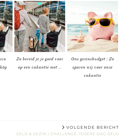
ava
Zo bereid je je goed voor
Ons gezinsbudget | Zo
aköy
op een vakantie met …
sparen wij voor onze
vakantie
VOLGENDE BERICHT
GELD & GEZIN | CHALLENGE: IEDERE DAG GELD