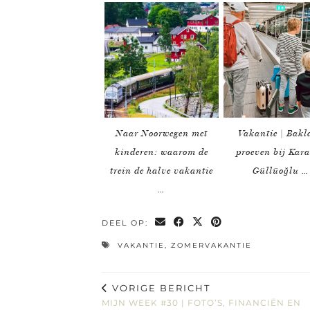
Naar Noorwegen met
Vakantie | Bakl
kinderen: waarom de
proeven bij Kar
trein de halve vakantie
Güllüoğlu …
…
DEEL OP:
VAKANTIE
,
ZOMERVAKANTIE
VORIGE BERICHT
MIJN WEEK #30 | FOTO’S, FINANCIËN EN