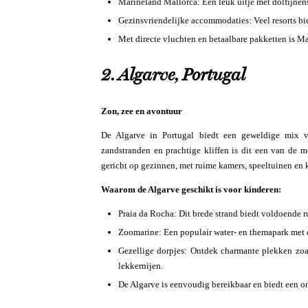
Marineland Mallorca: Een leuk uitje met dolfijne
Gezinsvriendelijke accommodaties: Veel resorts bi
Met directe vluchten en betaalbare pakketten is Ma
2. Algarve, Portugal
Zon, zee en avontuur
De Algarve in Portugal biedt een geweldige mix va
zandstranden en prachtige kliffen is dit een van de 
gericht op gezinnen, met ruime kamers, speeltuinen e
Waarom de Algarve geschikt is voor kinderen:
Praia da Rocha: Dit brede strand biedt voldoende r
Zoomarine: Een populair water- en themapark met 
Gezellige dorpjes: Ontdek charmante plekken zoa
lekkernijen.
De Algarve is eenvoudig bereikbaar en biedt een on