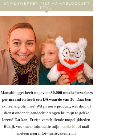
SAMENWERKEN MET MAMABLOGGER?
LEUK!
Mamablogger heeft ongeveer
30
.000 unieke bezoekers
per maand
en heeft een
DA waarde van 36
. Daar ben
ik heel erg blij mee! Wil jij jouw product, webshop of
dienst onder de aandacht brengen bij mijn te gekke
lezers? Dat kan! Er zijn verschillende mogelijkheden.
Bekijk voor meer informatie mijn
media kit
of mail
meteen naar info@mariscakenter.nl