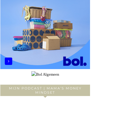
MIJN PODCAST | MAMA’S MONEY
MINDSET