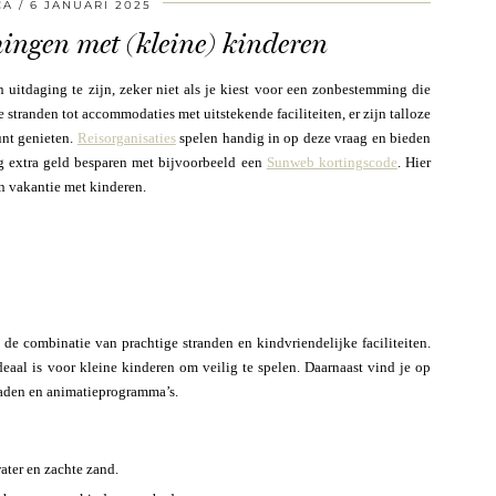
CA
6 JANUARI 2025
ingen met (kleine) kinderen
 uitdaging te zijn, zeker niet als je kiest voor een zonbestemming die
 stranden tot accommodaties met uitstekende faciliteiten, er zijn talloze
unt genieten.
Reisorganisaties
spelen handig in op deze vraag en bieden
og extra geld besparen met bijvoorbeeld een
Sunweb kortingscode
. Hier
en vakantie met kinderen.
e combinatie van prachtige stranden en kindvriendelijke faciliteiten.
eaal is voor kleine kinderen om veilig te spelen. Daarnaast vind je op
baden en animatieprogramma’s.
ater en zachte zand.