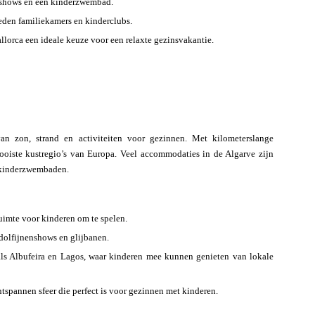
nshows en een kinderzwembad.
eden familiekamers en kinderclubs.
llorca een ideale keuze voor een relaxte gezinsvakantie.
n zon, strand en activiteiten voor gezinnen. Met kilometerslange
mooiste kustregio’s van Europa. Veel accommodaties in de Algarve zijn
n kinderzwembaden.
uimte voor kinderen om te spelen.
dolfijnenshows en glijbanen.
ls Albufeira en Lagos, waar kinderen mee kunnen genieten van lokale
tspannen sfeer die perfect is voor gezinnen met kinderen.