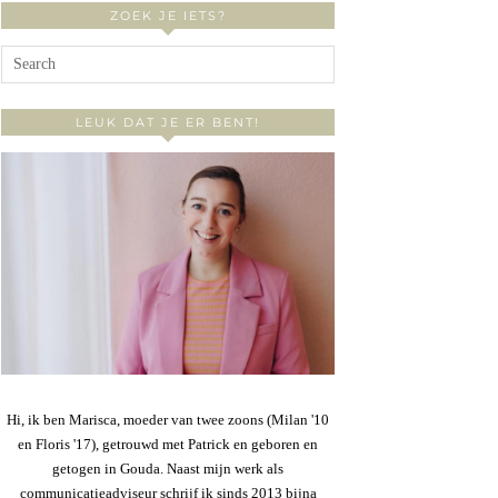
ZOEK JE IETS?
LEUK DAT JE ER BENT!
Hi, ik ben Marisca, moeder van twee zoons (Milan '10
en Floris '17), getrouwd met Patrick en geboren en
getogen in Gouda. Naast mijn werk als
communicatieadviseur schrijf ik sinds 2013 bijna