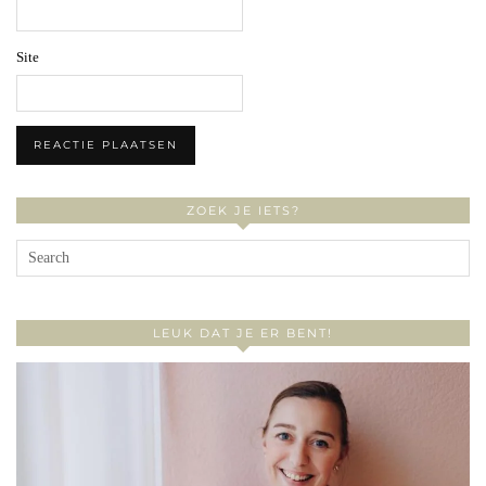
Site
ZOEK JE IETS?
LEUK DAT JE ER BENT!