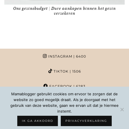
Ons gezinsbudget | Dure aankopen binnen het gezin
verzekeren
INSTAGRAM
| 6400
TIKTOK
| 1506
FACEBOOK
| 6283
Mamablogger gebruikt cookies om ervoor te zorgen dat de
website zo goed mogelijk draait. Als je doorgaat met het
PINTEREST
| 1020
gebruik van deze website, gaan we ervan uit dat je hiermee
instemt.
COPYRIGHT MAMABLOGGER | 2026 |
INFO@MAMABLOGGER.NL
IK GA AKKOORD
PRIVACYVERKLARING
WORDPRESS THEMES BY
pipdig