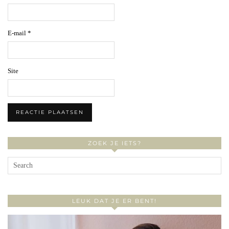
E-mail
*
Site
ZOEK JE IETS?
LEUK DAT JE ER BENT!