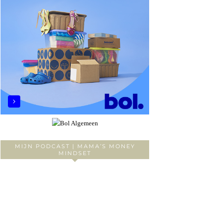
MIJN PODCAST | MAMA’S MONEY
MINDSET