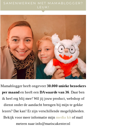
SAMENWERKEN MET MAMABLOGGER?
LEUK!
Mamablogger heeft ongeveer
30
.000 unieke bezoekers
per maand
en heeft een
DA waarde van 36
. Daar ben
ik heel erg blij mee! Wil jij jouw product, webshop of
dienst onder de aandacht brengen bij mijn te gekke
lezers? Dat kan! Er zijn verschillende mogelijkheden.
Bekijk voor meer informatie mijn
media kit
of mail
meteen naar info@mariscakenter.nl