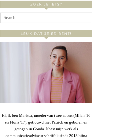
ZOEK JE IETS?
LEUK DAT JE ER BENT!
Hi, ik ben Marisca, moeder van twee zoons (Milan '10
en Floris '17), getrouwd met Patrick en geboren en
getogen in Gouda. Naast mijn werk als
communicatieadviseur schrijf ik sinds 2013 bijna