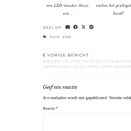
een LED-masker thuis:
voelen het prettigst
een …
huid?
DEEL OP:
HUID
,
ZON
VORIGE BERICHT
BOEKENTIPS 2025 | MIJN GELEZEN BOEKE
AANRADERS VAN DE AFGELOPEN MAAND
Geef een reactie
Je e-mailadres wordt niet gepubliceerd.
Vereiste vel
Reactie
*