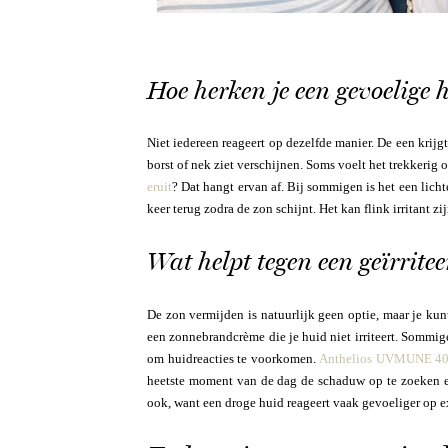
Hoe herken je een gevoelige 
Niet iedereen reageert op dezelfde manier. De een krijg
borst of nek ziet verschijnen. Soms voelt het trekkerig 
eruit
? Dat hangt ervan af. Bij sommigen is het een licht
keer terug zodra de zon schijnt. Het kan flink irritant zi
Wat helpt tegen een geïrrite
De zon vermijden is natuurlijk geen optie, maar je ku
een zonnebrandcrème die je huid niet irriteert. Sommi
om huidreacties te voorkomen.
Anthelios UVMUNE 4
heetste moment van de dag de schaduw op te zoeken en 
ook, want een droge huid reageert vaak gevoeliger op ex