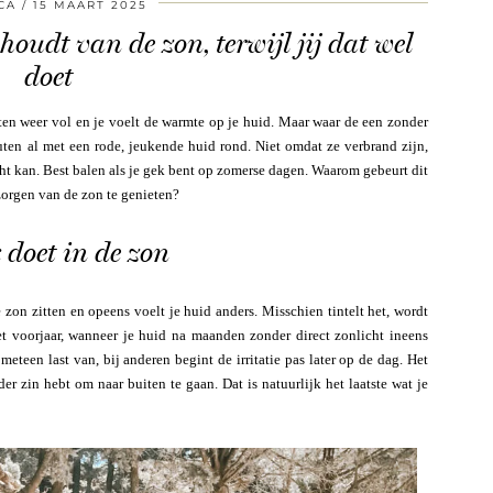
CA
15 MAART 2025
oudt van de zon, terwijl jij dat wel
doet
itten weer vol en je voelt de warmte op je huid. Maar waar de een zonder
uten al met een rode, jeukende huid rond. Niet omdat ze verbrand zijn,
t kan. Best balen als je gek bent op zomerse dagen. Waarom gebeurt dit
zorgen van de zon te genieten?
 doet in de zon
zon zitten en opeens voelt je huid anders. Misschien tintelt het, wordt
het voorjaar, wanneer je huid na maanden zonder direct zonlicht ineens
teen last van, bij anderen begint de irritatie pas later op de dag. Het
er zin hebt om naar buiten te gaan. Dat is natuurlijk het laatste wat je