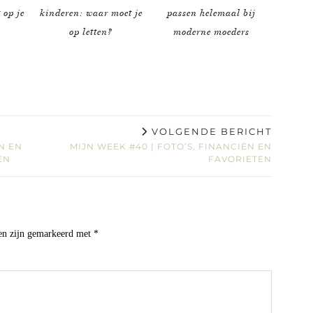
 op je
kinderen: waar moet je
passen helemaal bij
op letten?
moderne moeders
VOLGENDE BERICHT
N EN
MIJN WEEK #40 | FOTO’S, FINANCIËN EN
EN
FAVORIETEN
den zijn gemarkeerd met
*