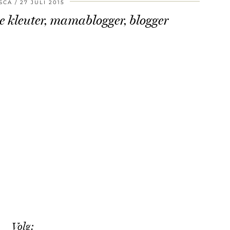
SCA
27 JULI 2015
je kleuter, mamablogger, blogger
Volg: