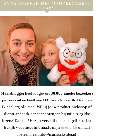
SAMENWERKEN MET MAMABLOGGER?
LEUK!
Mamablogger heeft ongeveer
30
.000 unieke bezoekers
per maand
en heeft een
DA waarde van 36
. Daar ben
ik heel erg blij mee! Wil jij jouw product, webshop of
dienst onder de aandacht brengen bij mijn te gekke
lezers? Dat kan! Er zijn verschillende mogelijkheden.
Bekijk voor meer informatie mijn
media kit
of mail
meteen naar info@mariscakenter.nl