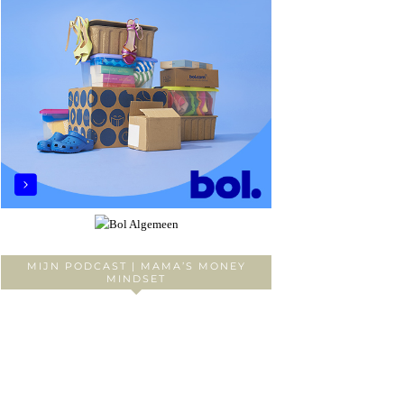
MIJN PODCAST | MAMA’S MONEY
MINDSET