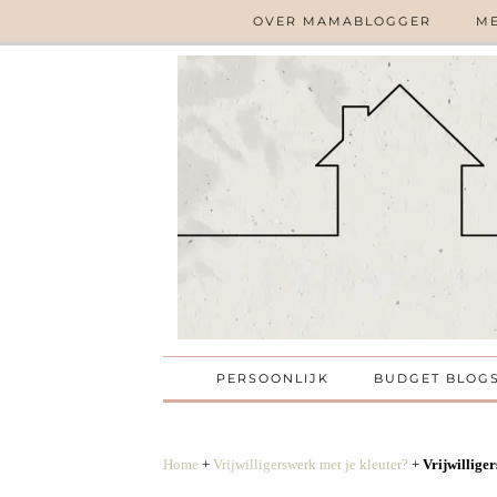
OVER MAMABLOGGER
ME
PERSOONLIJK
BUDGET BLOG
Home
+
Vrijwilligerswerk met je kleuter?
+
Vrijwillige