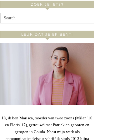
ZOEK JE IETS?
LEUK DAT JE ER BENT!
Hi, ik ben Marisca, moeder van twee zoons (Milan '10
en Floris '17), getrouwd met Patrick en geboren en
getogen in Gouda. Naast mijn werk als
communicatieadviseur schrijf ik sinds 2013 bijna