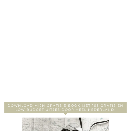
DOWNLOAD MIJN GRATIS E-BOOK MET 168 GRATIS EN
LOW BUDGET UITJES DOOR HEEL NEDERLAND!