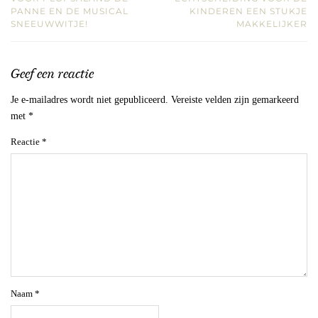
PANNE EN DE MUSICAL
KINDEREN EEN STUKJE
SNEEUWWITJE!
MAKKELIJKER
Geef een reactie
Je e-mailadres wordt niet gepubliceerd.
Vereiste velden zijn gemarkeerd
met
*
Reactie
*
Naam
*