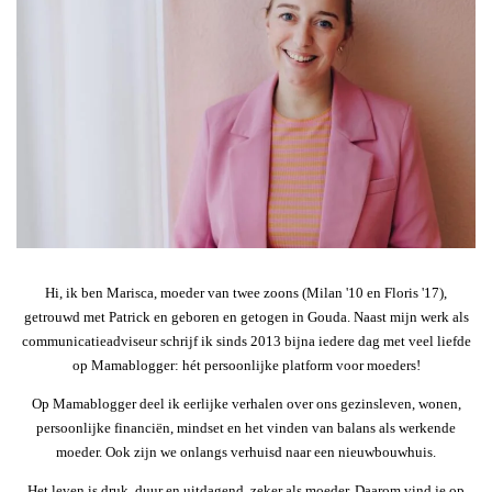
Hi, ik ben Marisca, moeder van twee zoons (Milan '10 en Floris '17),
getrouwd met Patrick en geboren en getogen in Gouda. Naast mijn werk als
communicatieadviseur schrijf ik sinds 2013 bijna iedere dag met veel liefde
op Mamablogger: hét persoonlijke platform voor moeders!
Op Mamablogger deel ik eerlijke verhalen over ons gezinsleven, wonen,
persoonlijke financiën, mindset en het vinden van balans als werkende
moeder. Ook zijn we onlangs verhuisd naar een nieuwbouwhuis.
Het leven is druk, duur en uitdagend, zeker als moeder. Daarom vind je op