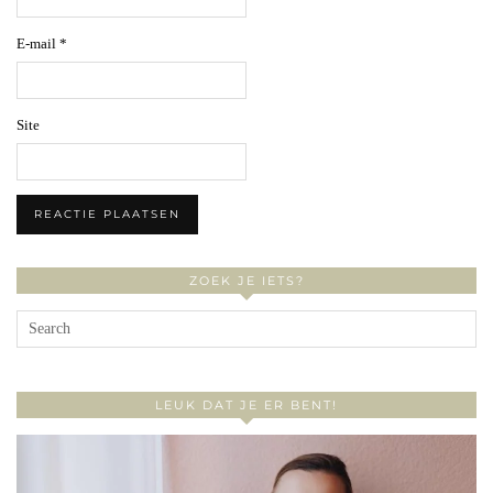
E-mail
*
Site
ZOEK JE IETS?
LEUK DAT JE ER BENT!