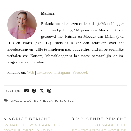
Marisca
Bedankt voor het lezen en leuk dat je Mamablogger
een bezoekje brengt! Mijn naam is Marisca. Ik ben
getrouwd met Patrick en Moeder van Milan (okt.
’10) en Floris (okt. ’17). Niets is leuker dan schrijven over het
moederschap en jullie te inspireren met budgettips, uittips, persoonlijke
verhalen etc. Kortom, Mamablogger is het meest persoonlijke online
magazine voor moeders.
Find me on:
Web
|
Twitter/X
|
Instagram
|
Facebook
DEEL OP:
DAGJE WEG
,
REPTIELENHUIS
,
UITJE
VORIGE BERICHT
VOLGENDE BERICHT
WINACTIE | WIN KAARTJES
ZO MAAK JE DE
VOOR PLOPSALAND DE
ECHTSCHEIDING VOOR DE