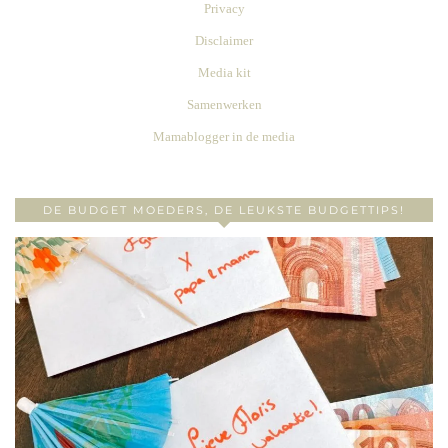
Privacy
Disclaimer
Media kit
Samenwerken
Mamablogger in de media
DE BUDGET MOEDERS, DE LEUKSTE BUDGETTIPS!