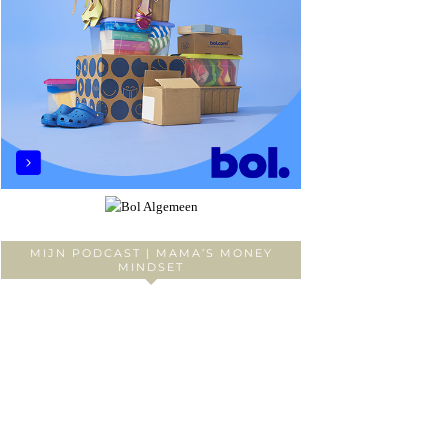
MIJN PODCAST | MAMA’S MONEY
MINDSET