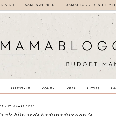
DIA KIT
SAMENWERKEN
MAMABLOGGER IN DE ME
S
LIFESTYLE
WONEN
WERK
UITJES
SH
CA
17 MAART 2025
 als blijvende herinnering aan je