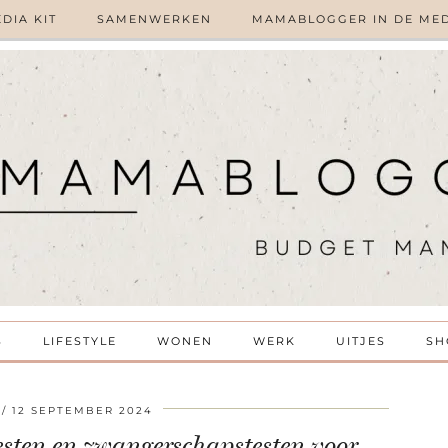
DIA KIT
SAMENWERKEN
MAMABLOGGER IN DE ME
S
LIFESTYLE
WONEN
WERK
UITJES
SH
12 SEPTEMBER 2024
sten en zwangerschapstesten voor