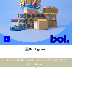
MIJN PODCAST | MAMA’S MONEY
MINDSET