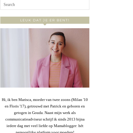
LEUK DAT JE ER BENT!
Hi, ik ben Marisca, moeder van twee zoons (Milan '10
en Floris '17), getrouwd met Patrick en geboren en
getogen in Gouda. Naast mijn werk als
communicatieadviseur schrijf ik sinds 2013 bijna
iedere dag met veel liefde op Mamablogger: hét
persoonlijke platform voor moeders!