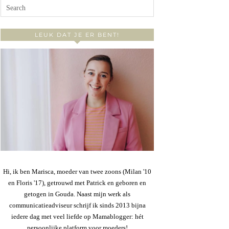
LEUK DAT JE ER BENT!
Hi, ik ben Marisca, moeder van twee zoons (Milan '10
en Floris '17), getrouwd met Patrick en geboren en
getogen in Gouda. Naast mijn werk als
communicatieadviseur schrijf ik sinds 2013 bijna
iedere dag met veel liefde op Mamablogger: hét
persoonlijke platform voor moeders!