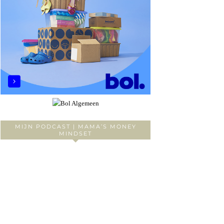
MIJN PODCAST | MAMA’S MONEY
MINDSET