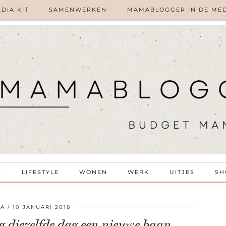
DIA KIT
SAMENWERKEN
MAMABLOGGER IN DE ME
S
LIFESTYLE
WONEN
WERK
UITJES
SH
CA
10 JANUARI 2018
eg diezelfde dag een nieuwe baan…