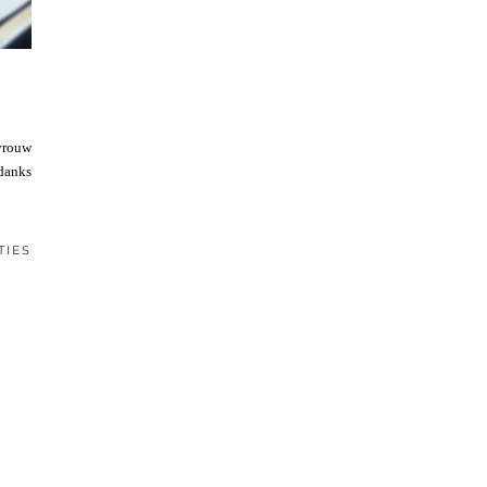
 vrouw
ndanks
TIES