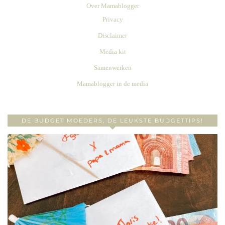
Over Mamablogger
Privacy
Disclaimer
Media kit
Samenwerken
Mamablogger in de media
DE BUDGET MOEDERS, DE LEUKSTE BUDGETTIPS!