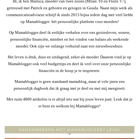
Hi, ik ben Marisca, moeder van twee zoons (Milan '10 en Floris '17),
getrouwd met Patrick en geboren en getogen in Gouda. Naast mijn werk als
communicatieadviseur schrijf ik sinds 2013 bijna iedere dag met veel liefde
op Mamablogger: hét persoonlijke platform voor moeders!
Op Mamablogger deel ik eerlijke verhalen over ons gezinsleven, wonen,
persoonlijke financiën, mindset en het vinden van balans als werkende
moeder. Ook zijn we onlangs verhuisd naar een nieuwbouwhuis.
Het leven is druk, duur en uitdagend, zeker als moeder. Daarom vind je op
Mamablogger ook veel budgettips en deel ik veel over onze persoonlijke
financiën in de hoop je te inspireren.
Mamablogger is geen standaard mamablog, maar al vele jaren een
persoonlijk dagboek dat ik graag met je deel en met mij meegroeit.
Met ruim 4800 artikelen is er altijd iets wat bij jouw leven past. Leuk dat je
er bent en welkom bij Mamablogger!
SAMENWERKEN MET MAMABLOGGER? LEUK!