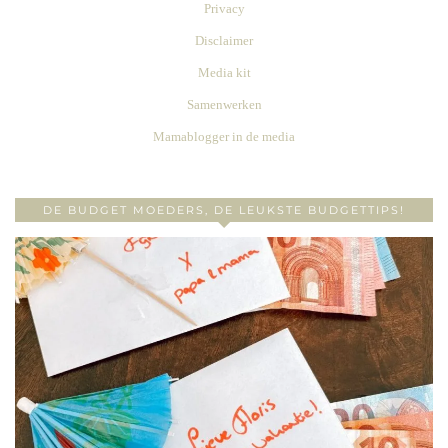
Privacy
Disclaimer
Media kit
Samenwerken
Mamablogger in de media
DE BUDGET MOEDERS, DE LEUKSTE BUDGETTIPS!