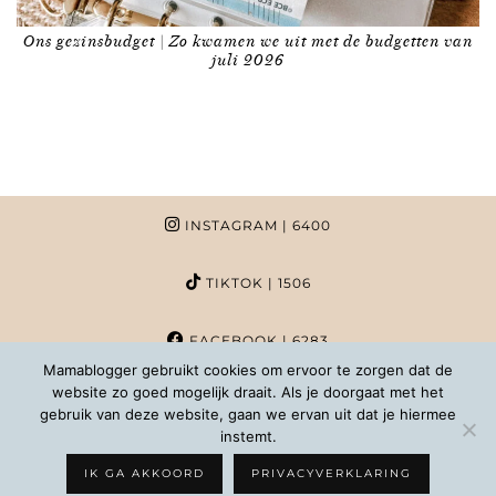
Ons gezinsbudget | Zo kwamen we uit met de budgetten van
juli 2026
INSTAGRAM
| 6400
TIKTOK
| 1506
FACEBOOK
| 6283
Mamablogger gebruikt cookies om ervoor te zorgen dat de
website zo goed mogelijk draait. Als je doorgaat met het
PINTEREST
| 1020
gebruik van deze website, gaan we ervan uit dat je hiermee
instemt.
COPYRIGHT MAMABLOGGER | 2026 |
INFO@MAMABLOGGER.NL
IK GA AKKOORD
PRIVACYVERKLARING
WORDPRESS THEMES BY
pipdig