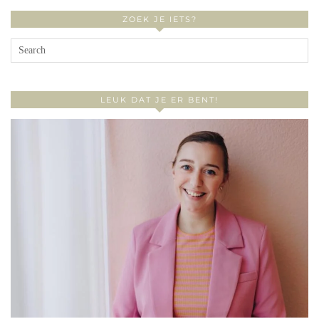
ZOEK JE IETS?
LEUK DAT JE ER BENT!