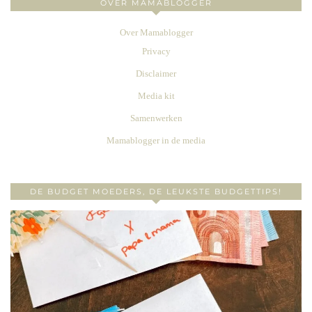
OVER MAMABLOGGER
Over Mamablogger
Privacy
Disclaimer
Media kit
Samenwerken
Mamablogger in de media
DE BUDGET MOEDERS, DE LEUKSTE BUDGETTIPS!