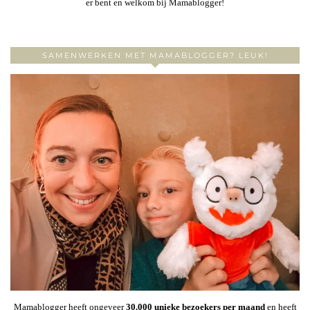
er bent en welkom bij Mamablogger!
SAMENWERKEN MET MAMABLOGGER? LEUK!
Mamablogger heeft ongeveer
30
.000 unieke bezoekers per maand
en heeft