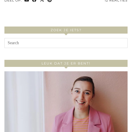
DEEL OP:
12 REACTIES
ZOEK JE IETS?
LEUK DAT JE ER BENT!