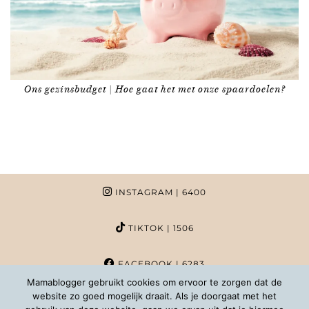
Ons gezinsbudget | Hoe gaat het met onze spaardoelen?
INSTAGRAM
| 6400
TIKTOK
| 1506
FACEBOOK
| 6283
Mamablogger gebruikt cookies om ervoor te zorgen dat de
website zo goed mogelijk draait. Als je doorgaat met het
PINTEREST
| 1020