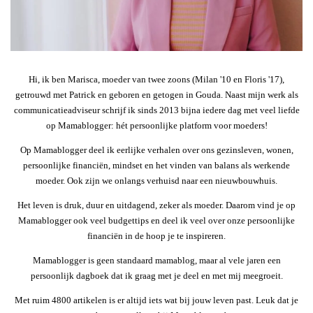
Hi, ik ben Marisca, moeder van twee zoons (Milan '10 en Floris '17),
getrouwd met Patrick en geboren en getogen in Gouda. Naast mijn werk als
communicatieadviseur schrijf ik sinds 2013 bijna iedere dag met veel liefde
op Mamablogger: hét persoonlijke platform voor moeders!
Op Mamablogger deel ik eerlijke verhalen over ons gezinsleven, wonen,
persoonlijke financiën, mindset en het vinden van balans als werkende
moeder. Ook zijn we onlangs verhuisd naar een nieuwbouwhuis.
Het leven is druk, duur en uitdagend, zeker als moeder. Daarom vind je op
Mamablogger ook veel budgettips en deel ik veel over onze persoonlijke
financiën in de hoop je te inspireren.
Mamablogger is geen standaard mamablog, maar al vele jaren een
persoonlijk dagboek dat ik graag met je deel en met mij meegroeit.
Met ruim 4800 artikelen is er altijd iets wat bij jouw leven past. Leuk dat je