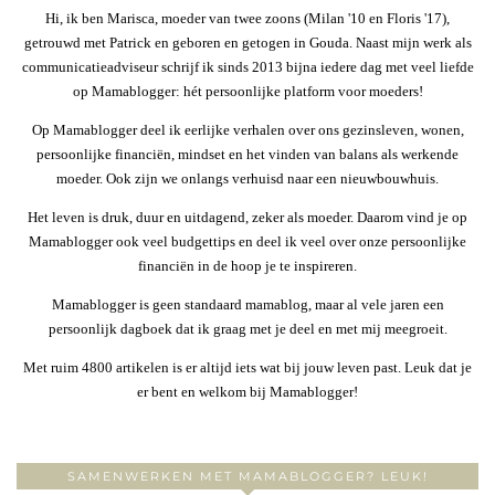
Hi, ik ben Marisca, moeder van twee zoons (Milan '10 en Floris '17),
getrouwd met Patrick en geboren en getogen in Gouda. Naast mijn werk als
communicatieadviseur schrijf ik sinds 2013 bijna iedere dag met veel liefde
op Mamablogger: hét persoonlijke platform voor moeders!
Op Mamablogger deel ik eerlijke verhalen over ons gezinsleven, wonen,
persoonlijke financiën, mindset en het vinden van balans als werkende
moeder. Ook zijn we onlangs verhuisd naar een nieuwbouwhuis.
Het leven is druk, duur en uitdagend, zeker als moeder. Daarom vind je op
Mamablogger ook veel budgettips en deel ik veel over onze persoonlijke
financiën in de hoop je te inspireren.
Mamablogger is geen standaard mamablog, maar al vele jaren een
persoonlijk dagboek dat ik graag met je deel en met mij meegroeit.
Met ruim 4800 artikelen is er altijd iets wat bij jouw leven past. Leuk dat je
er bent en welkom bij Mamablogger!
SAMENWERKEN MET MAMABLOGGER? LEUK!