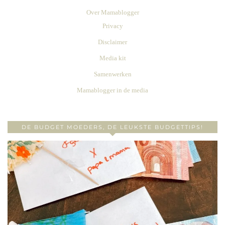
Over Mamablogger
Privacy
Disclaimer
Media kit
Samenwerken
Mamablogger in de media
DE BUDGET MOEDERS, DE LEUKSTE BUDGETTIPS!