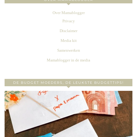
Over Mamablogger
Privacy
Disclaimer
Media kit
Samenwerken
Mamablogger in de media
DE BUDGET MOEDERS, DE LEUKSTE BUDGETTIPS!