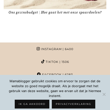
Ons gezinsbudget | Hoe gaat het met onze spaardoelen?
INSTAGRAM
| 6400
TIKTOK
| 1506
FACEBOOK
| 6283
Mamablogger gebruikt cookies om ervoor te zorgen dat de
website zo goed mogelijk draait. Als je doorgaat met het
PINTEREST
| 1020
gebruik van deze website, gaan we ervan uit dat je hiermee
instemt.
COPYRIGHT MAMABLOGGER | 2026 |
INFO@MAMABLOGGER.NL
IK GA AKKOORD
PRIVACYVERKLARING
WORDPRESS THEMES BY
pipdig