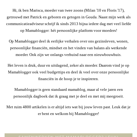
Hi, ik ben Marisca, moeder van twee zoons (Milan '10 en Floris '17),
getrouwd met Patrick en geboren en getogen in Gouda. Naast mijn werk als
communicatieadviseur schrijf ik sinds 2013 bijna iedere dag met veel liefde
op Mamablogger: hét persoonlijke platform voor moeders!
Op Mamablogger deel ik eerlijke verhalen over ons gezinsleven, wonen,
persoonlijke financiën, mindset en het vinden van balans als werkende
moeder. Ook zijn we onlangs verhuisd naar een nieuwbouwhuis.
Het leven is druk, duur en uitdagend, zeker als moeder. Daarom vind je op
Mamablogger ook veel budgettips en deel ik veel over onze persoonlijke
financiën in de hoop je te inspireren.
Mamablogger is geen standaard mamablog, maar al vele jaren een
persoonlijk dagboek dat ik graag met je deel en met mij meegroeit.
Met ruim 4800 artikelen is er altijd iets wat bij jouw leven past. Leuk dat je
er bent en welkom bij Mamablogger!