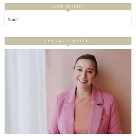
ZOEK JE IETS?
LEUK DAT JE ER BENT!