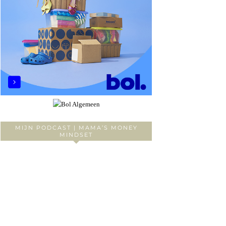
MIJN PODCAST | MAMA’S MONEY
MINDSET