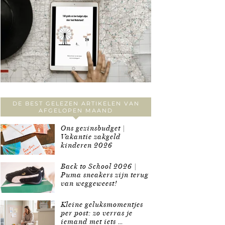
DE BEST GELEZEN ARTIKELEN VAN
AFGELOPEN MAAND
Ons gezinsbudget |
Vakantie zakgeld
kinderen 2026
Back to School 2026 |
Puma sneakers zijn terug
van weggeweest!
Kleine geluksmomentjes
per post: zo verras je
iemand met iets …