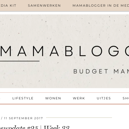
DIA KIT
SAMENWERKEN
MAMABLOGGER IN DE ME
S
LIFESTYLE
WONEN
WERK
UITJES
SH
11 SEPTEMBER 2017
supdate #25 | Week 33