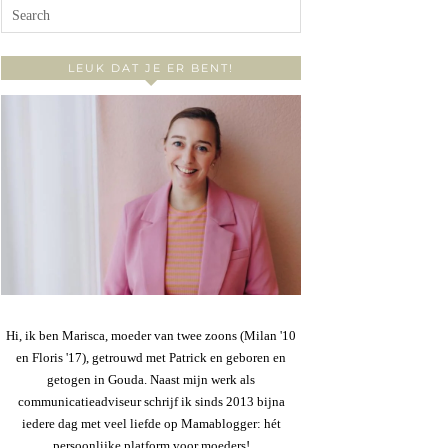
LEUK DAT JE ER BENT!
Hi, ik ben Marisca, moeder van twee zoons (Milan '10
en Floris '17), getrouwd met Patrick en geboren en
getogen in Gouda. Naast mijn werk als
communicatieadviseur schrijf ik sinds 2013 bijna
iedere dag met veel liefde op Mamablogger: hét
persoonlijke platform voor moeders!