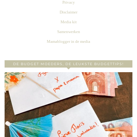
Privacy
Disclaimer
Media kit
Samenwerken
Mamablogger in de media
DE BUDGET MOEDERS, DE LEUKSTE BUDGETTIPS!