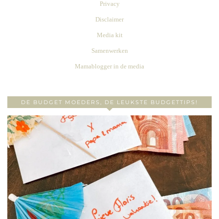
Privacy
Disclaimer
Media kit
Samenwerken
Mamablogger in de media
DE BUDGET MOEDERS, DE LEUKSTE BUDGETTIPS!